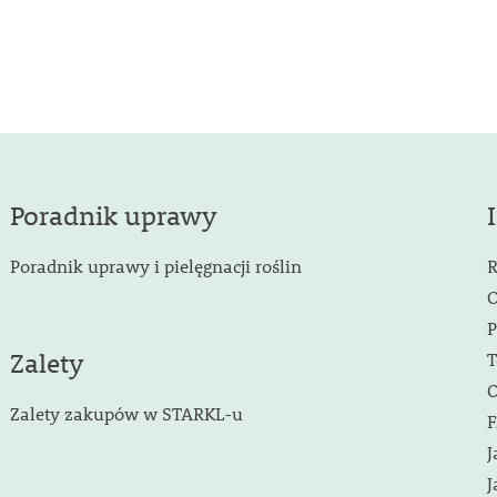
Poradnik uprawy
Poradnik uprawy i pielęgnacji roślin
R
O
P
Zalety
T
O
Zalety zakupów w STARKL-u
F
J
J