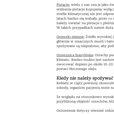
Pistacje:
wielu z nas zna je jako ś
widzenia pistacje kupujemy wyłącz
strefie klimatycznej nie jest odp
latach bardzo się wahały, przez c
należy uważać na pistacje z pleśni
W takich przypadkach nawet duża z
Orzeszki ziemne:
Źródło wysokiej 
głównie w smacznych musli i baton
spożywane są nieprażone, aby podk
Orzesznica brazylijska
: Orzechy p
klimatu. Bardzo trudno jest zacho
owocować dopiero po około 10-20 l
postaci tłoczonego oleju.
Kiedy nie należy spożywać
Kobiety w ciąży powinny skonsul
szkody, organizm pacjenta może n
Ze względu na stosunkowo wysoką 
przybliżoną objętość orzechów, k
Ostrzeżenie dotyczy również rodzic