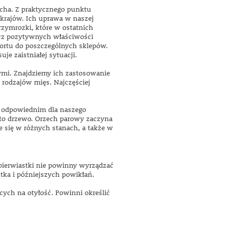
echa. Z praktycznego punktu
 krajów. Ich uprawa w naszej
rzymrozki, które w ostatnich
rócz pozytywnych właściwości
sportu do poszczególnych sklepów.
e zaistniałej sytuacji.
ymi. Znajdziemy ich zastosowanie
 rodzajów mięs. Najczęściej
m odpowiednim dla naszego
 to drzewo. Orzech parowy zaczyna
e się w różnych stanach, a także w
ierwiastki nie powinny wyrządzać
tka i późniejszych powikłań.
ych na otyłość. Powinni określić