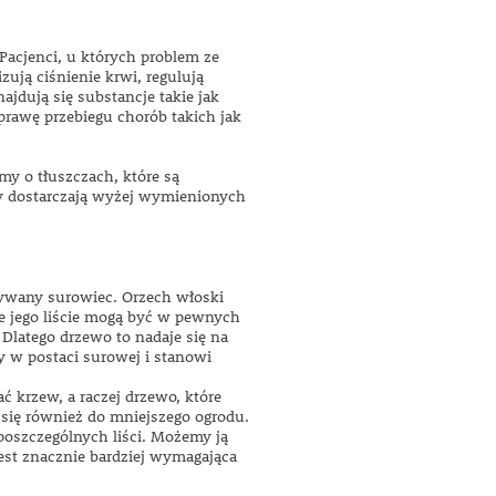
Pacjenci, u których problem ze
ują ciśnienie krwi, regulują
jdują się substancje takie jak
prawę przebiegu chorób takich jak
y o tłuszczach, które są
hy dostarczają wyżej wymienionych
używany surowiec. Orzech włoski
e jego liście mogą być w pewnych
Dlatego drzewo to nadaje się na
y w postaci surowej i stanowi
 krzew, a raczej drzewo, które
 się również do mniejszego ogrodu.
poszczególnych liści. Możemy ją
jest znacznie bardziej wymagająca