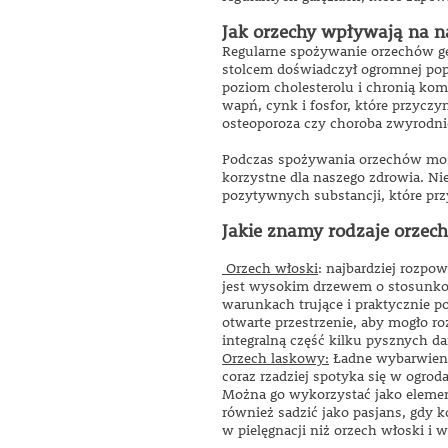
Jak orzechy wpływają na n
Regularne spożywanie orzechów gen
stolcem doświadczył ogromnej popr
poziom cholesterolu i chronią kom
wapń, cynk i fosfor, które przycz
osteoporoza czy choroba zwyrodn
Podczas spożywania orzechów może
korzystne dla naszego zdrowia. Ni
pozytywnych substancji, które pr
Jakie znamy rodzaje orzec
Orzech włoski
: najbardziej rozpo
jest wysokim drzewem o stosunkow
warunkach trujące i praktycznie p
otwarte przestrzenie, aby mogło r
integralną część kilku pysznych da
Orzech laskowy:
Ładne wybarwienie
coraz rzadziej spotyka się w ogro
Można go wykorzystać jako element
również sadzić jako pasjans, gdy k
w pielęgnacji niż orzech włoski i 