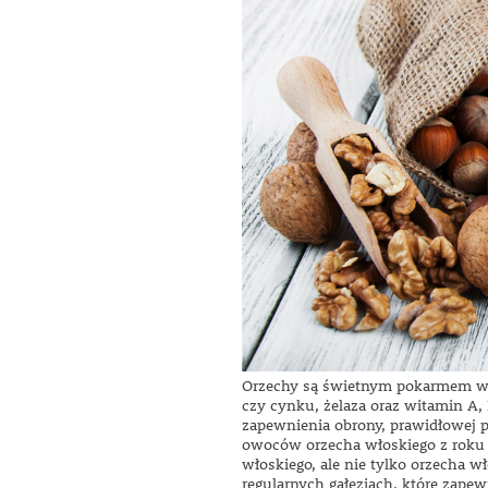
Orzechy są świetnym pokarmem wzb
czy cynku, żelaza oraz witamin A
zapewnienia obrony, prawidłowej p
owoców orzecha włoskiego z roku n
włoskiego, ale nie tylko orzecha 
regularnych gałęziach, które zape