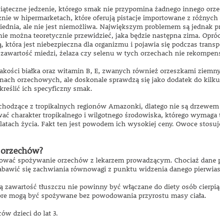
wiąteczne jedzenie, którego smak nie przypomina żadnego innego orz
nie w hipermarketach, które oferują pistacje importowane z różnych
owiednia, ale nie jest niemożliwa. Największym problemem są jednak p
o nie można teoretycznie przewidzieć, jaka będzie następna zima. Op
ą, która jest niebezpieczna dla organizmu i pojawia się podczas tran
awartość miedzi, żelaza czy selenu w tych orzechach nie rekompensuj
jakości białka oraz witamin B, E, zwanych również orzeszkami ziemn
ach orzechowych, ale doskonale sprawdzą się jako dodatek do kilku
reślić ich specyficzny smak.
ochodzące z tropikalnych regionów Amazonki, dlatego nie są drzewe
wać charakter tropikalnego i wilgotnego środowiska, którego wymaga
atach życia. Fakt ten jest powodem ich wysokiej ceny. Owoce stosuj
 orzechów?
tować spożywanie orzechów z lekarzem prowadzącym. Chociaż dane p
abawić się zachwiania równowagi z punktu widzenia danego pierwias
zawartość tłuszczu nie powinny być włączane do diety osób cierpiąc
tóre mogą być spożywane bez powodowania przyrostu masy ciała.
ów dzieci do lat 3.