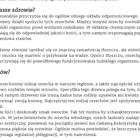
asze zdrowie?
eralnie przyczynia się do ogólnie silnego układu odpornościowego. 
awy dzięki spożyciu tych orzechów. Między innymi orzechy normaliz
órki organizmu przed wolnymi rodnikami. W składzie chemicznym zna
yniają się do odpowiedniej jakości kości, a tym samym wspomagają po
ieniowa stawów.
my również spotkać się ze znaczną zawartością tłuszczu, ale mówim
e musisz się martwić o przybranie na wadze. Oprócz tłuszczu, orzec
zyczyniają się do prawidłowego funkcjonowania ludzkiego organizmu.
hów?
wszechniony rodzaj orzecha w naszym regionie, a także najczęściej 
o szybkim tempie wzrostu. Specyfika tego drzewa polega na tym, ż
od samym drzewem nie rosną żadne inne rośliny uprawne ani kwiaty. 
ozwinąć swoją koronę. Najczęściej ten rodzaj orzechów jest spożywan
ń.
 liści i doskonały smak owoców. Tak też można by scharakteryzować
dach. W przeciwieństwie do orzecha włoskiego, orzech laskowy nadaje
 estetyczny, ponieważ na początku jesieni ma ciekawą kolorystykę 
orona pięknie się rozwinie. Ogólnie można powiedzieć, że leszczyna 
wymaga regularnej pielęgnacji, w tym nawożenia.