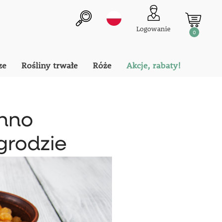
Logowanie
0
ze
Rośliny trwałe
Róże
Akcje, rabaty!
nno
grodzie