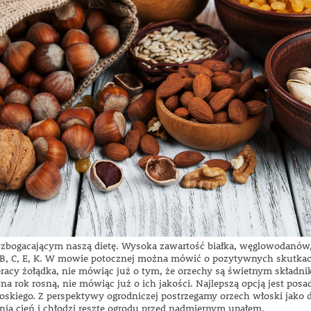
ogacającym naszą dietę. Wysoka zawartość białka, węglowodanów, a
, B, C, E, K. W mowie potocznej można mówić o pozytywnych skutkac
racy żołądka, nie mówiąc już o tym, że orzechy są świetnym składni
a rok rosną, nie mówiąc już o ich jakości. Najlepszą opcją jest pos
włoskiego. Z perspektywy ogrodniczej postrzegamy orzech włoski jako
wnia cień i chłodzi resztę ogrodu przed nadmiernym upałem.