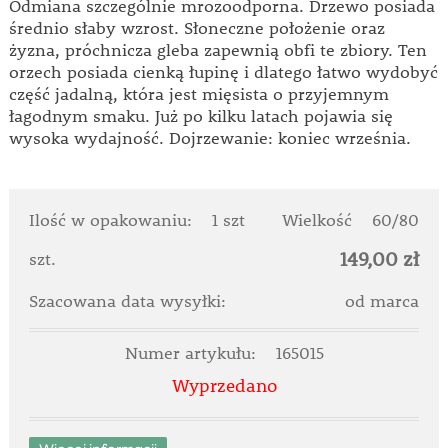
Odmiana szczególnie mrozoodporna. Drzewo posiada
średnio słaby wzrost. Słoneczne położenie oraz
żyzna, próchnicza gleba zapewnią obfi te zbiory. Ten
orzech posiada cienką łupinę i dlatego łatwo wydobyć
część jadalną, która jest mięsista o przyjemnym
łagodnym smaku. Już po kilku latach pojawia się
wysoka wydajność. Dojrzewanie: koniec września.
Ilość w opakowaniu:
1 szt
Wielkość
60/80
149,00 zł
szt.
Szacowana data wysyłki:
od marca
Numer artykułu:
165015
Wyprzedano