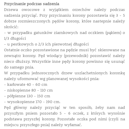
Przycinanie podczas sadzenia
Drzewa owocowe z wyjątkiem orzechów należy podczas
sadzenia przyciąć. Przy przycinaniu korony pozostawia się 3 - 5
dobrze rozmieszczonych pędów korony, które nastepnie należy
skrócić:
- w przypadku gatunków ziarnkowych nad oczkiem (pąkiem) o
1/3 długości
- u pestkowych o 2/3 ich pierwotnej długości
Ostatnie oczko pozostawione na pędzie musi być skierowane na
zewnątrz korony. Pęd wiodący (przewodnik) pozostawić należy
nieco dłuższy. Wszystkie inne pędy korony powinno się usunąć
do samego pnia.
W przypadku jednorocznych drzew uszlachetnionych koronkę
należy uformować wg planowanej wysokości pnia:
- karłowate 40 - 60 cm
- niskopienne 80 - 110 cm
- półpienne 130 - 150 cm
- wysokopienne 170 - 190 cm.
Pęd główny należy przyciąć w ten sposób, żeby nam nad
przyszłym pniem pozostało 5 - 6 oczek, z których wyrośnie
podstawa przyszłej korony. Pozostałe oczka pod nimi (czyli na
miejscu przyszłego pnia) należy wyłamać.