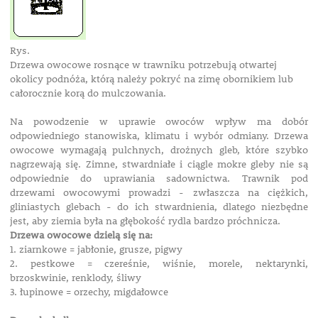
Rys.
Drzewa owocowe rosnące w trawniku potrzebują otwartej
okolicy podnóża, którą należy pokryć na zimę obornikiem lub
całorocznie korą do mulczowania.
Na powodzenie w uprawie owoców wpływ ma dobór
odpowiedniego stanowiska, klimatu i wybór odmiany.
Drzewa
owocowe wymagają pulchnych, drożnych gleb, które szybko
nagrzewają się. Zimne, stwardniałe i ciągle mokre gleby nie są
odpowiednie do uprawiania sadownictwa.
Trawnik pod
drzewami owocowymi prowadzi - zwłaszcza na ciężkich,
gliniastych glebach - do ich stwardnienia, dlatego niezbędne
jest, aby ziemia była na głębokość rydla bardzo próchnicza.
Drzewa owocowe dzielą się na:
1. ziarnkowe = jabłonie, grusze, pigwy
2. pestkowe = czereśnie, wiśnie, morele, nektarynki,
brzoskwinie, renklody, śliwy
3. łupinowe = orzechy, migdałowce