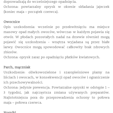
doprowadzają do wcześniejszego opadnięcia.
Ochrona: powtarzalny oprysk w okresie składania jajeczek
(koniec maja – początek czerwca).
Owocnice
Opis uszkodzenia: wcześnie po przekwitnięciu ma miejsce
masowy opad małych owoców, wówczas w każdym pojawia się
otwór. W płodach pozostałych nadal na drzewie również mogą
pojawić się uszkodzenia - wnętrza wyjadana są przez białe
larwy. Owocnice mogą spowodować całkowity brak zdrowych
zbiorów.
Ochrona: oprysk zaraz po opadnięciu płatków kwiatowych.
Parch, mączniak
Uszkodzenie: oliwkowozielone i szaropleśniowe plamy na
liściach i owocach, w konsekwencji opad owoców i ograniczenie
ich przechowywalności.
Ochrona: jedynie prewencja. Powtarzalne opryski w odstępie 1 –
3 tygodni, jak najczęstsza zmiana używanych preparatów.
Najistotniejsza pora do przeprowadzenia ochrony to połowa
maja – połowa czerwca.
Norniki