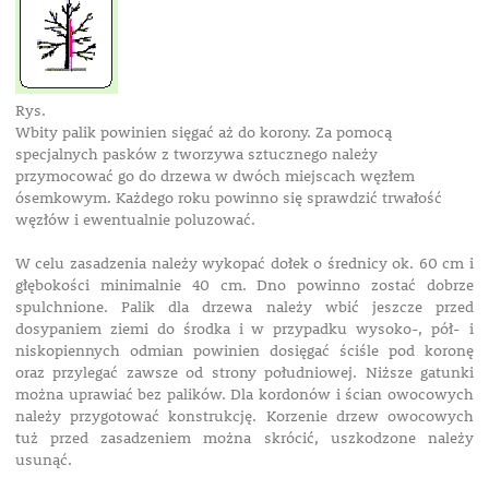
Rys.
Wbity palik powinien sięgać aż do korony. Za pomocą
specjalnych pasków z tworzywa sztucznego należy
przymocować go do drzewa w dwóch miejscach węzłem
ósemkowym. Każdego roku powinno się sprawdzić trwałość
węzłów i ewentualnie poluzować.
W celu zasadzenia należy wykopać dołek o średnicy ok. 60 cm i
głębokości minimalnie 40 cm. Dno powinno zostać dobrze
spulchnione. Palik dla drzewa należy wbić jeszcze przed
dosypaniem ziemi do środka i w przypadku wysoko-, pół- i
niskopiennych odmian powinien dosięgać ściśle pod koronę
oraz przylegać zawsze od strony południowej. Niższe gatunki
można uprawiać bez palików. Dla kordonów i ścian owocowych
należy przygotować konstrukcję. Korzenie drzew owocowych
tuż przed zasadzeniem można skrócić, uszkodzone należy
usunąć.