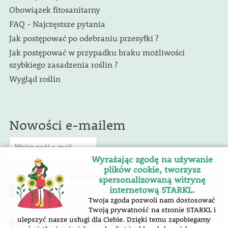
Obowiązek fitosanitarny
FAQ - Najczęstsze pytania
Jak postępować po odebraniu przesyłki ?
Jak postępować w przypadku braku możliwości
szybkiego zasadzenia roślin ?
Wygląd roślin
Nowości e-mailem
Wyrażając zgodę na używanie
plików cookie, tworzysz
(RODO)
Wyrażam zgodę na przetwarzanie danych osobowych
.
spersonalizowaną witrynę
internetową STARKL.
Twoja zgoda pozwoli nam dostosować
Twoją prywatność na stronie STARKL i
Przyłączcie się do nas !
ulepszyć nasze usługi dla Ciebie. Dzięki temu zapobiegamy