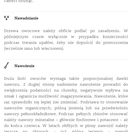
całości usunąć.
Nawadnianie
Drzewa owocowe należy obficie podlać po zasadzeniu. W
późniejszym czasie wyłącznie w przypadku konieczności
podczas trwania upałów, żeby nie dopuścić do przesuszenia
(wcześnie rano lub wieczorem).
Nawożenie
Duża ilość owoców wymaga także proporcjonalnej dawki
nawozu. Z dugiej strony nadmierne nawożenie prowadzi do
zwiększenia podatności na choroby, negatywnie wpływa na
smak i ogranicza możliwość magazynowania. Nawożenie, które
raz sprawdziło się lepiej nie zmieniać. Podstawa to stosowanie
nawozów organicznych, późną jesienią lub na przedwiośniu
nawozy pełnoskładnikowe. Podczas pełnych zbiorów stosować
należy nawozy mineralne – głównie fosforowe i potasowe - aż
do końca czerwca. W latach obfitych w plony nawozić należy
jeszcze po zbiorach - już późną jesienią - powoli