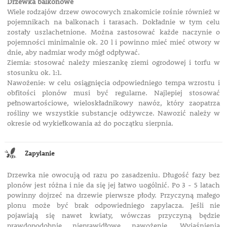
Drzewka balkonowe
Wiele rodzajów drzew owocowych znakomicie rośnie również w
pojemnikach na balkonach i tarasach. Dokładnie w tym celu
zostały uszlachetnione. Można zastosować każde naczynie o
pojemności minimalnie ok. 20 l i powinno mieć mieć otwory w
dnie, aby nadmiar wody mógł odpływać.
Ziemia: stosować należy mieszankę ziemi ogrodowej i torfu w
stosunku ok. 1:1.
Nawożenie: w celu osiągnięcia odpowiedniego tempa wzrostu i
obfitości plonów musi być regularne. Najlepiej stosować
pełnowartościowe, wieloskładnikowy nawóz, który zaopatrza
rośliny we wszystkie substancje odżywcze. Nawozić należy w
okresie od wykiełkowania aż do początku sierpnia.
Zapylanie
Drzewka nie owocują od razu po zasadzeniu. Długość fazy bez
plonów jest różna i nie da się jej łatwo uogólnić. Po 3 - 5 latach
powinny dojrzeć na drzewie pierwsze płody. Przyczyną małego
plonu może być brak odpowiedniego zapylacza. Jeśli nie
pojawiają się nawet kwiaty, wówczas przyczyną będzie
prawdopodobnie nieprawidłowe nawożenie. Wyjaśnienia