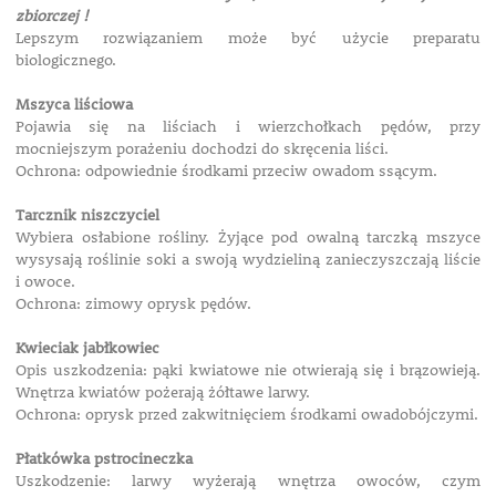
zbiorczej !
Lepszym rozwiązaniem może być użycie preparatu
biologicznego.
Mszyca liściowa
Pojawia się na liściach i wierzchołkach pędów, przy
mocniejszym porażeniu dochodzi do skręcenia liści.
Ochrona: odpowiednie środkami przeciw owadom ssącym.
Tarcznik niszczyciel
Wybiera osłabione rośliny. Żyjące pod owalną tarczką mszyce
wysysają roślinie soki a swoją wydzieliną zanieczyszczają liście
i owoce.
Ochrona: zimowy oprysk pędów.
Kwieciak jabłkowiec
Opis uszkodzenia: pąki kwiatowe nie otwierają się i brązowieją.
Wnętrza kwiatów pożerają żółtawe larwy.
Ochrona: oprysk przed zakwitnięciem środkami owadobójczymi.
Płatkówka pstrocineczka
Uszkodzenie: larwy wyżerają wnętrza owoców, czym