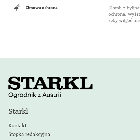
Zimowa ochrona
Klomb z bylina
ochrona. Wyższ
żeby wilgoć nie
Starkl
Kontakt
Stopka redakcyjna