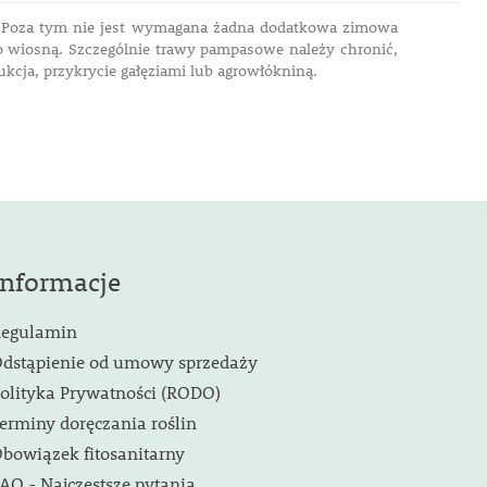
h. Poza tym nie jest wymagana żadna dodatkowa zimowa
o wiosną. Szczególnie trawy pampasowe należy chronić,
ukcja, przykrycie gałęziami lub agrowłókniną.
Informacje
egulamin
dstąpienie od umowy sprzedaży
olityka Prywatności (RODO)
erminy doręczania roślin
bowiązek fitosanitarny
AQ - Najczęstsze pytania