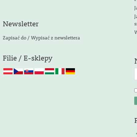
J
J
Newsletter
s
W
Zapisać do / Wypisać z newslettera
Filie / E-sklepy