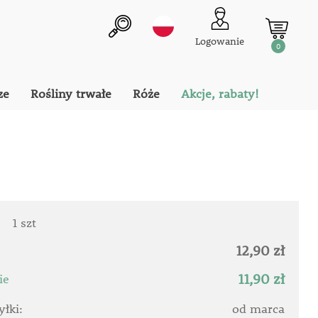
Logowanie
0
ze
Rośliny trwałe
Róże
Akcje, rabaty!
:
1 szt
12,90 zł
11,90 zł
ie
łki:
od marca