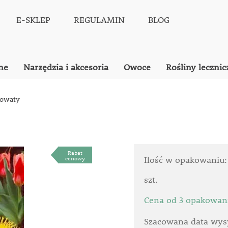
E-SKLEP
REGULAMIN
BLOG
ne
Narzędzia i akcesoria
Owoce
Rośliny lecznic
łowaty
Rabat
cenowy
Ilość w opakowaniu
szt.
Cena od 3 opakowan
Szacowana data wysy