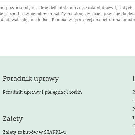
mi powinno się na zimę delikatnie okryć gałęziami drzew iglastyc
e gatunki traw ozdobnych należy na zimę związać i przyciąć dopier
 dostawała się do ich liści. Pomoże w tym specjalna ochronna konstr
Poradnik uprawy
Poradnik uprawy i pielęgnacji roślin
R
O
P
Zalety
T
O
Zalety zakupów w STARKL-u
F