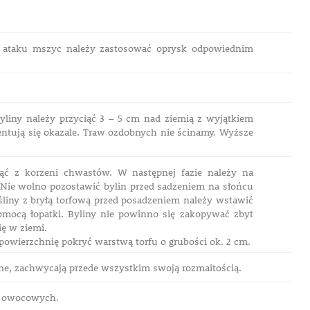
ku ataku mszyc należy zastosować oprysk odpowiednim
byliny należy przyciąć 3 – 5 cm nad ziemią z wyjątkiem
zentują się okazale. Traw ozdobnych nie ścinamy. Wyższe
nąć z korzeni chwastów. W następnej fazie należy na
 Nie wolno pozostawić bylin przed sadzeniem na słońcu
śliny z bryłą torfową przed posadzeniem należy wstawić
omocą łopatki. Byliny nie powinno się zakopywać zbyt
ię w ziemi.
 powierzchnię pokryć warstwą torfu o grubości ok. 2 cm.
ne, zachwycają przede wszystkim swoją rozmaitością.
ew owocowych.