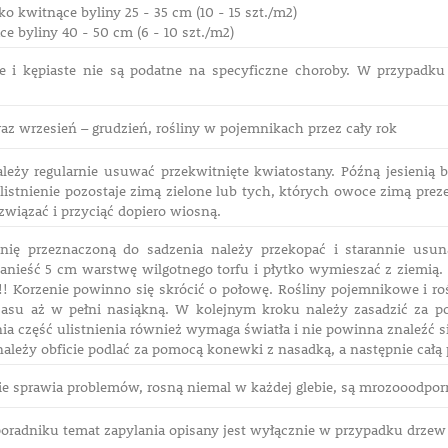
o kwitnące byliny 25 - 35 cm (10 - 15 szt./m2)
 byliny 40 - 50 cm (6 - 10 szt./m2)
ce i kępiaste nie są podatne na specyficzne choroby. W przypad
az wrzesień – grudzień, rośliny w pojemnikach przez cały rok
ależy regularnie usuwać przekwitnięte kwiatostany. Późną jesienią 
listnienie pozostaje zimą zielone lub tych, których owoce zimą pre
związać i przyciąć dopiero wiosną.
hnię przeznaczoną do sadzenia należy przekopać i starannie usu
anieść 5 cm warstwę wilgotnego torfu i płytko wymieszać z ziemią.
!!! Korzenie powinno się skrócić o połowę. Rośliny pojemnikowe i ro
asu aż w pełni nasiąkną. W kolejnym kroku należy zasadzić za p
ia część ulistnienia również wymaga światła i nie powinna znaleźć s
ależy obficie podlać za pomocą konewki z nasadką, a następnie całą
ie sprawia problemów, rosną niemal w każdej glebie, są mrozooodpor
oradniku temat zapylania opisany jest wyłącznie w przypadku drz