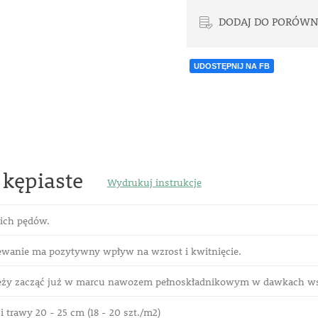
DODAJ DO PORÓWN
UDOSTĘPNIJ NA FB
 kępiaste
Wydrukuj instrukcje
kich pędów.
lewanie ma pozytywny wpływ na
wzrost i kwitnięcie.
eży zacząć już w marcu nawozem pełnoskładnikowym w dawkach w
i trawy 20 - 25 cm (18 - 20 szt./m2)