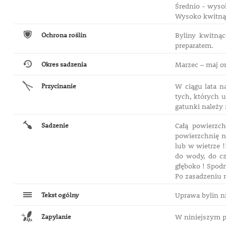
Średnio - wysok
Wysoko kwitnące
Ochrona roślin
Byliny kwitną
preparatem.
Okres sadzenia
Marzec – maj or
Przycinanie
W ciągu lata n
tych, których u
gatunki należy 
Sadzenie
Całą powierzc
powierzchnię n
lub w wietrze 
do wody, do cz
głęboko ! Spodn
Po zasadzeniu n
Tekst ogólny
Uprawa bylin n
Zapylanie
W niniejszym p