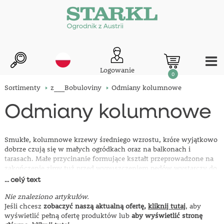
Logowanie
0
Sortimenty
z___Bobuloviny
Odmiany kolumnowe
Odmiany kolumnowe
Smukłe, kolumnowe krzewy średniego wzrostu, króre wyjątkowo
dobrze czują się w małych ogródkach oraz na balkonach i
tarasach. Małe przycinanie formujące kształt przeprowadzone na
zakończenie zimy tuż przed wypuszczeniem pędów wystarczy do
tego, żeby móc cieszyć się z ich piękna i smakowitych owoców.
... celý text
Można uprawiać w przynajmniej 15 litrowych o refularnym
podlewaniu oraz nawożeniu.
Nie znaleziono artykułów.
Jeśli chcesz
zobaczyć naszą aktualną ofertę,
kliknij tutaj
, aby
wyświetlić pełną ofertę produktów lub
aby wyświetlić stronę