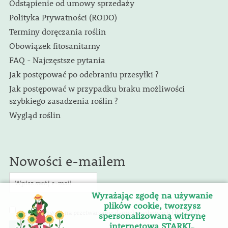
Odstąpienie od umowy sprzedaży
Polityka Prywatności (RODO)
Terminy doręczania roślin
Obowiązek fitosanitarny
FAQ - Najczęstsze pytania
Jak postępować po odebraniu przesyłki ?
Jak postępować w przypadku braku możliwości
szybkiego zasadzenia roślin ?
Wygląd roślin
Nowości e-mailem
Wyrażając zgodę na używanie
plików cookie, tworzysz
(RODO)
Wyrażam zgodę na przetwarzanie danych osobowych
.
spersonalizowaną witrynę
internetową STARKL.