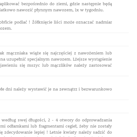
aplikować bezpośrednio do ziemi, gdzie następnie będą
dodatkowo nawozić płynnym nawozem, 1x w tygodniu.
ficie podlać ! Żółknięcie liści może oznaczać nadmiar
wozem.
 atak mączniaka wiąże się najczęściej z nawożeniem lub
ożna uzupełnić specjalnym nawozem. Lżejsze wystąpienie
awieniu się mszyc lub mączlików należy zastosować
epłe dni należy wystawić je na zewnątrz i bezwarunkowo
 według swej długości, 2 - 4 otwory do odprowadzania
i odłamkami lub fragmentami cegieł, żeby nie zostały
ę zdecydowanie lepiej ! Letnie kwiaty należy sadzić do