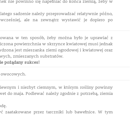
ynek nie powinno się napełniać do końca ziemią, żeby w
latego sadzenie należy przeprowadzać relatywnie późno,
 wcześniej, ale na zewnątrz wystawić je dopiero po
odowana w ten sposób, żeby można było je uprawiać z
iczona powierzchnia w skrzynce kwiatowej musi jednak
awdzona jest mieszanka ziemi ogrodowej i kwiatowej oraz
towych, zmieszanych substratów.
nie pożądany sukces!
ew owocowych.
iewnym i niezbyt ciemnym, w którym rośliny powinny
et do maja. Podlewać należy zgodnie z potrzebą, ziemia
odę.
ć zaatakowane przez tarczniki lub bawełnice. W tym