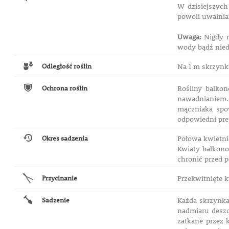
W dzisiejszych
powoli uwalnia
Uwaga:
Nigdy n
wody bądź nied
Odległość roślin
Na 1 m skrzynki
Ochrona roślin
Rośliny balkon
nawadnianiem. 
mączniaka spo
odpowiedni pre
Okres sadzenia
Połowa kwietnia
Kwiaty balkono
chronić przed 
Przycinanie
Przekwitnięte 
Sadzenie
Każda skrzynka
nadmiaru deszc
zatkane przez 