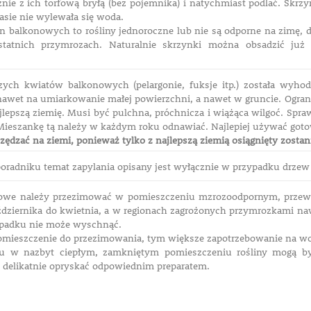
znie z ich torfową bryłą (bez pojemnika) i natychmiast podlać. Skrz
asie nie wylewała się woda.
in balkonowych to rośliny jednoroczne lub nie są odporne na zimę, d
statnich przymrozach. Naturalnie skrzynki można obsadzić już
zych kwiatów balkonowych (pelargonie, fuksje itp.) została wyh
wet na umiarkowanie małej powierzchni, a nawet w gruncie. Ogran
jlepszą ziemię. Musi być pulchna, próchnicza i wiążąca wilgoć. Spr
. Mieszankę tą należy w każdym roku odnawiać. Najlepiej używać go
zędzać na ziemi, ponieważ tylko z najlepszą ziemią osiągnięty zosta
oradniku temat zapylania opisany jest wyłącznie w przypadku drz
nowe należy przezimować w pomieszczeniu mzrozoodpornym, przew
ździernika do kwietnia, a w regionach zagrożonych przymrozkami naw
padku nie może wyschnąć.
pomieszczenie do przezimowania, tym większe zapotrzebowanie na w
u w nazbyt ciepłym, zamkniętym pomieszczeniu rośliny mogą by
delikatnie opryskać odpowiednim preparatem.