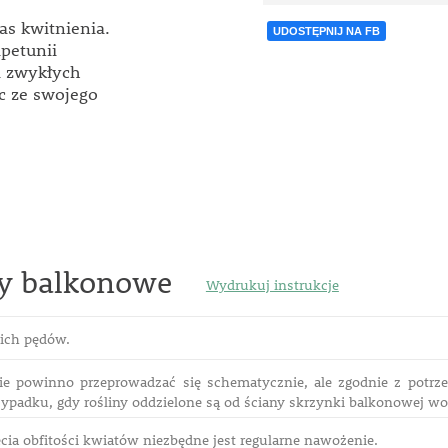
zas kwitnienia.
UDOSTĘPNIJ NA FB
petunii
i zwykłych
c ze swojego
ny balkonowe
Wydrukuj instrukcje
kich pędów.
e powinno przeprowadzać się schematycznie, ale zgodnie z potrzeb
ypadku, gdy rośliny oddzielone są od ściany skrzynki balkonowej w
cia obfitości kwiatów niezbędne jest regularne nawożenie.