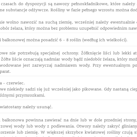
 czasach do dyspozycji są nawozy pełnoskładnikowe, które należy 
ne substancje odżywcze. Rośliny w fazie pełnego wzrostu można 
ie wolno nawozić na suchą ziemię, wcześniej należy ewentualnie ob
obór żelaza, który można bez problemu uzupełnić odpowiednim na
 balkonowej można posadzić 6 - 8 roślin (według ich wielkości).
owe nie potrzebują specjalnej ochrony. Żółknięcie liści lub lekki
Żółte liście oznaczają nadmiar wody bądź niedobór żelaza, który m
wodowane jest zazwyczaj nadmiarem wody. Przy ewentualnym poj
parat.
 - czerwiec.
we niekiedy sadzi się już wcześniej jako pikowane. Gdy nastaną ci
późnymi przymrozkami.
kwiatostany należy usunąć.
 balkonowa powinna zawierać na dnie lub w dole przedniej strony,
zowej wody lub wody z podlewania. Otwory należy zakryć glinianym
korzenie lub ziemię. W większej skrzybce kwiatowej rośliny czują si