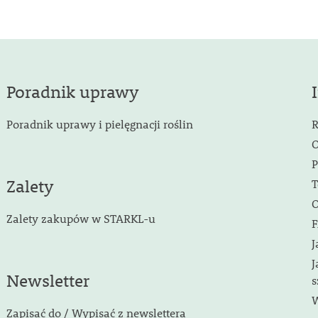
Poradnik uprawy
Poradnik uprawy i pielęgnacji roślin
R
O
P
Zalety
T
O
Zalety zakupów w STARKL-u
F
J
J
Newsletter
s
W
Zapisać do / Wypisać z newslettera