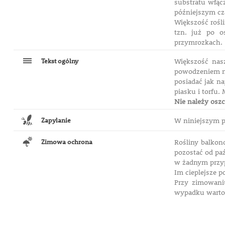
substratu włąc
późniejszym cz
Większość rośl
tzn. już po o
przymrozkach.
Tekst ogólny
Większość nas
powodzeniem na
posiadać jak na
piasku i torfu
Nie należy oszc
Zapylanie
W niniejszym p
Zimowa ochrona
Rośliny balko
pozostać od pa
w żadnym przy
Im cieplejsze 
Przy zimowani
wypadku warto 