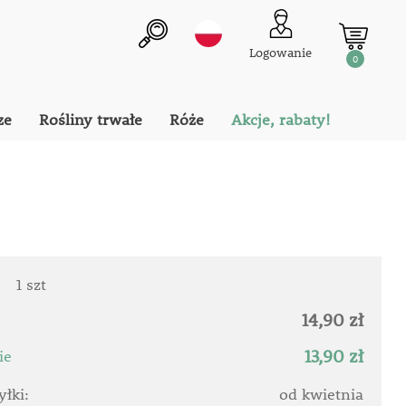
Logowanie
0
ze
Rośliny trwałe
Róże
Akcje, rabaty!
:
1 szt
14,90 zł
13,90 zł
ie
łki:
od kwietnia