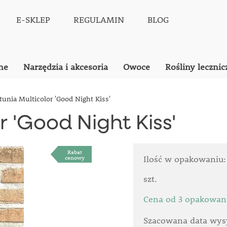
E-SKLEP
REGULAMIN
BLOG
ne
Narzędzia i akcesoria
Owoce
Rośliny lecznic
tunia Multicolor 'Good Night Kiss'
r 'Good Night Kiss'
Rabat
cenowy
Ilość w opakowaniu
szt.
Cena od 3 opakowan
Szacowana data wysy