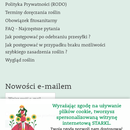
Polityka Prywatności (RODO)
Terminy doręczania roślin
Obowiązek fitosanitarny
FAQ - Najczęstsze pytania
Jak postępować po odebraniu przesyłki ?
Jak postępować w przypadku braku możliwości
szybkiego zasadzenia roślin ?
Wygląd roślin
Nowości e-mailem
Wyrażając zgodę na używanie
plików cookie, tworzysz
(RODO)
Wyrażam zgodę na przetwarzanie danych osobowych
.
spersonalizowaną witrynę
internetową STARKL.
Twoja zgoda pozwoli nam dostosować