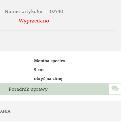
Numer artykułu:
102740
Wyprzedano
Mentha species
9 cm
okryć na zimę
Poradnik uprawy
ANIA