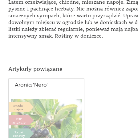
Latem orzeźwiające, chłodne, mieszane napoje. Zimą 
pyszne i pachnące herbaty. Nie można również zap
smacznych syropach, które warto przyrządzić. Upr
dowolnym miejscu w ogrodzie lub w doniczkach w 
listki należy zbierać regularnie, ponieważ mają najba
intensywny smak. Rośliny w doniczce.
Artykuły powiązane
Aronia 'Nero'
Miodo-
dajna
TOP
artykuły
Rabat
cenowy