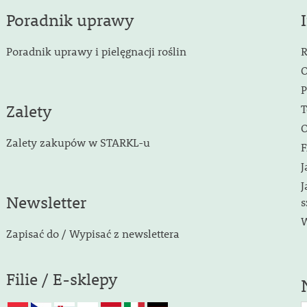
Poradnik uprawy
Poradnik uprawy i pielęgnacji roślin
R
O
P
Zalety
T
O
Zalety zakupów w STARKL-u
F
J
J
Newsletter
s
W
Zapisać do / Wypisać z newslettera
Filie / E-sklepy