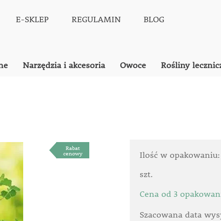
E-SKLEP
REGULAMIN
BLOG
ne
Narzędzia i akcesoria
Owoce
Rośliny lecznic
Rabat
cenowy
Ilość w opakowaniu
szt.
Cena od 3 opakowan
Szacowana data wysy