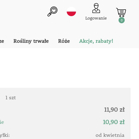
Logowanie
0
ze
Rośliny trwałe
Róże
Akcje, rabaty!
:
1 szt
11,90 zł
10,90 zł
ie
łki:
od kwietnia