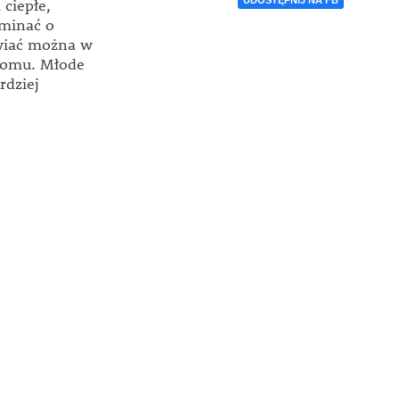
UDOSTĘPNIJ NA FB
ciepłe,
ominać o
awiać można w
domu. Młode
rdziej