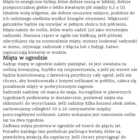
Mięta to energiczne byliny, które dobrze rosną w lekkiej, dobrze
przepuszczalnej glebie o lekko kwaśnym pH między 6,5 a 7,0.
Idealnie wolą wilgotne, ale dobrze osuszone miejsce, podobne do
ich rodzimego siedliska wzdłuż brzegów strumieni. Większość
gatunków będzie się rozwijać w pełnym słońcu lub półcieniu.
Mięta należy do roślin, które warto sadzić już jako wyrośnięte
sadzonki. Nasiona często w ogóle nie kiełkują. Jeśli później
zdecydujesz się na rozmnażanie mięty, możesz hodować sadzonki
w domu, używając sadzonek z kłącza lub z łodygi. Łatwo
zapuszczają korzenie w wodzie.
Mięta w ogrodzie
Sadząc miętę w ogrodzie należy pamiętać, że jest uważana za
roślinę inwazyjną. Szybko się rozprzestrzenia, a jeśli jej wzrost nie
będzie kontrolowany, z łatwością przytłoczy cały ogród. Jeśli nie
chcesz, aby konkurowała z innymi roślinami w pobliżu, zaleca się
posadzenie mięty w podwyższonym zagonie.
Sadzonki sadzimy od marca do maja. Szczególnie w pierwszych
tygodniach podlewamy je dostatecznie, ponieważ mięta ma
skłonność do wysychania. Jeśli sadzimy kilka korzeni obok siebie,
zachowujemy odległość 50 x 20 centymetrów między
poszczególnymi roślinami. Latem wskazane jest nawożenie roślin
raz na dwa tygodnie.
Zadbana mięta przetrwa w ogrodzie od trzech do pięciu lat.
Ponadto każdego lata produkuje pachnące kwiaty, które są
prawdziwą atrakcją dla zapylaczy. Jeśli chcesz przyciągnąć do