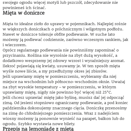
swojego ogrodu więcej motyli lub pszczół, zdecydowanie nie
powinieneś ich ścinać.
Mięta w doniczce
Mięta to idealne zioło do uprawy w pojemnikach. Najlepiej rośnie
w większych doniczkach o próchnicznym i wilgotnym podłożu.
Nawet w doniczce toleruje obfite podlewanie. W suche lato
możemy ją podlewać codziennie, zarówno wczesnym rankiem, jak
i wieczorem.
Oprócz regularnego podlewania nie powinniśmy zapominać o
przycinaniu. Roślina nie wyrośnie na zbyt dużą wysokość, a
dodatkowo wesprzemy jej zdrowy wzrost i wyraźniejszy aromat.
Ilekroć pojawiają się kwiaty, usuwamy je. W ten sposób mięta
wyśle ​​nowe liście, a my przedłużymy okres jej zbiorów.
Jeśli uprawiamy miętę w pomieszczeniu, wybieramy dla niej
miejsce na wschodnim lub północno-wschodnim oknie. Uważaj
na zbyt wysokie temperatury – w pomieszczeniu, w którym
uprawiamy miętę, nigdy nie powinno być więcej niż 25°C.
Jeśli chcesz uprawiać miętę jako bylinę, musisz dać jej odpocząć
zimą. Od jesieni stopniowo ograniczamy podlewanie, a pod koniec
października dokonujemy znacznego cięcia. Doniczkę przenosimy
na zimę do chłodniejszego pomieszczenia. Wraz z nadejściem
wiosny możemy ją ponownie wynieść na parapet, balkon lub do
ogrodu. Szybko wystawia nowe bilety.
Przepis na lemoniadę z miętą