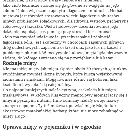
organiczne, flawonoidy, kwasy fenolowe i triterpeny.
Jako zioło lecznicze stosuje się go głównie ze względu na jego
zdolność do zwiększania apetytu i łagodzenia nudności. Herbata
miętowa jest również stosowana w celu łagodzenia skurczów i
innych problemów żołądkowych, dla zdrowia wątroby, pęcherzyka
żółciowego i trzustki. Wielu hodowców docenia również jego
działanie uspokajające, pomaga przy stresie i bezsenności.
Zioło ma również właściwości przeciwzapalne i zdolność
łagodzenia bólu. Jest skuteczny w chorobach zapalnych górnych
dróg oddechowych, zapaleniu oskrzeli oraz jako lek na kaszel i
problemy z płucami. W medycynie ludowej mięta była pierwszym
ziołem, do którego zwracano się na przeziębienie lub katar.
Rodzaje mięty
Nie ma takiej mięty jak mięta. Oprócz około 20 różnych gatunków
wyróżniamy również liczne hybrydy, które kuszą wyjątkowymi
aromatami i smakami. Mogą również różnić się kolorem liści,
kształtem i wysokością całej rośliny.
Do najpopularniejszych należą cytryna, czekolada lub mięta
truskawkowa, w których klasyczny mentolowy aromat łączy się z
innymi pysznymi nutami. Inne odmiany nadały swoje nazwy
znanym napojom. Ty też możesz uprawiać miętę Mojito lub
skosztować marokańskiej herbaty, której nie może zabraknąć w
mięty Hugo.
Uprawa mięty w pojemniku i w ogrodzie