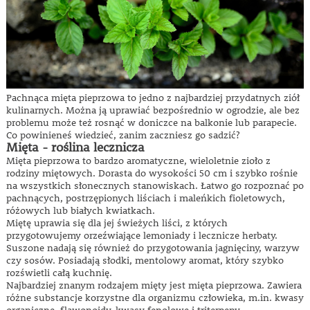
Pachnąca mięta pieprzowa to jedno z najbardziej przydatnych ziół
kulinarnych. Można ją uprawiać bezpośrednio w ogrodzie, ale bez
problemu może też rosnąć w doniczce na balkonie lub parapecie.
Co powinieneś wiedzieć, zanim zaczniesz go sadzić?
Mięta - roślina lecznicza
Mięta pieprzowa to bardzo aromatyczne, wieloletnie zioło z
rodziny miętowych. Dorasta do wysokości 50 cm i szybko rośnie
na wszystkich słonecznych stanowiskach. Łatwo go rozpoznać po
pachnących, postrzępionych liściach i maleńkich fioletowych,
różowych lub białych kwiatkach.
Miętę uprawia się dla jej świeżych liści, z których
przygotowujemy orzeźwiające lemoniady i lecznicze herbaty.
Suszone nadają się również do przygotowania jagnięciny, warzyw
czy sosów. Posiadają słodki, mentolowy aromat, który szybko
rozświetli całą kuchnię.
Najbardziej znanym rodzajem mięty jest mięta pieprzowa. Zawiera
różne substancje korzystne dla organizmu człowieka, m.in. kwasy