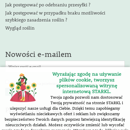
Jak postępować po odebraniu przesyłki ?
Jak postępować w przypadku braku możliwości
szybkiego zasadzenia roślin ?
Wygląd roślin
Nowości e-mailem
Wyrażając zgodę na używanie
plików cookie, tworzysz
(RODO)
Wyrażam zgodę na przetwarzanie danych osobowych
.
spersonalizowaną witrynę
internetową STARKL.
Twoja zgoda pozwoli nam dostosować
Twoją prywatność na stronie STARKL i
Przyłączcie się do nas !
ulepszyć nasze usługi dla Ciebie. Dzięki temu zapobiegamy
wyświetlaniu nieciekawych ofert i reklam lub zwiększamy
bezpieczeństwo Twoich danych poprzez łatwiejszą identyfikację
nieuczciwych działań. Możesz oczywiście zmienić lub wycofać