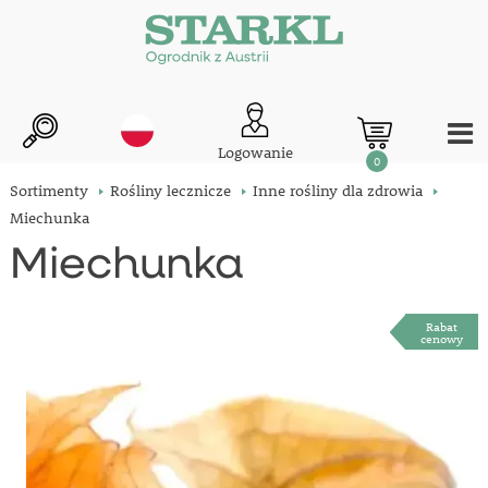
Logowanie
0
Sortimenty
Rośliny lecznicze
Inne rośliny dla zdrowia
Miechunka
Miechunka
Rabat
cenowy