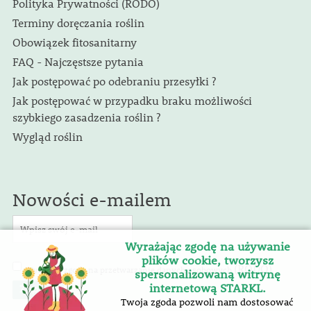
Polityka Prywatności (RODO)
Terminy doręczania roślin
Obowiązek fitosanitarny
FAQ - Najczęstsze pytania
Jak postępować po odebraniu przesyłki ?
Jak postępować w przypadku braku możliwości
szybkiego zasadzenia roślin ?
Wygląd roślin
Nowości e-mailem
Wyrażając zgodę na używanie
plików cookie, tworzysz
(RODO)
Wyrażam zgodę na przetwarzanie danych osobowych
.
spersonalizowaną witrynę
internetową STARKL.
Twoja zgoda pozwoli nam dostosować