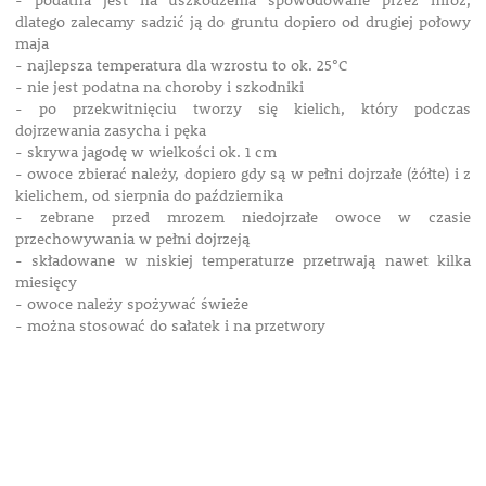
- podatna jest na uszkodzenia spowodowane przez mróz,
dlatego zalecamy sadzić ją do gruntu dopiero od drugiej połowy
maja
- najlepsza temperatura dla wzrostu to ok. 25°C
- nie jest podatna na choroby i szkodniki
- po przekwitnięciu tworzy się kielich, który podczas
dojrzewania zasycha i pęka
- skrywa jagodę w wielkości ok. 1 cm
- owoce zbierać należy, dopiero gdy są w pełni dojrzałe (żółte) i z
kielichem, od sierpnia do października
- zebrane przed mrozem niedojrzałe owoce w czasie
przechowywania w pełni dojrzeją
- składowane w niskiej temperaturze przetrwają nawet kilka
miesięcy
- owoce należy spożywać świeże
- można stosować do sałatek i na przetwory