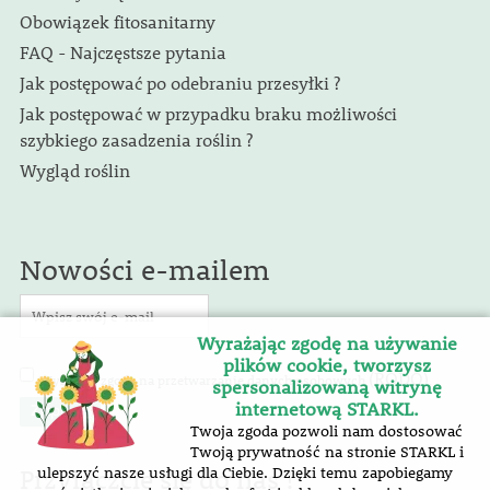
Obowiązek fitosanitarny
FAQ - Najczęstsze pytania
Jak postępować po odebraniu przesyłki ?
Jak postępować w przypadku braku możliwości
szybkiego zasadzenia roślin ?
Wygląd roślin
Nowości e-mailem
Wyrażając zgodę na używanie
plików cookie, tworzysz
(RODO)
Wyrażam zgodę na przetwarzanie danych osobowych
.
spersonalizowaną witrynę
internetową STARKL.
Twoja zgoda pozwoli nam dostosować
Twoją prywatność na stronie STARKL i
Przyłączcie się do nas !
ulepszyć nasze usługi dla Ciebie. Dzięki temu zapobiegamy