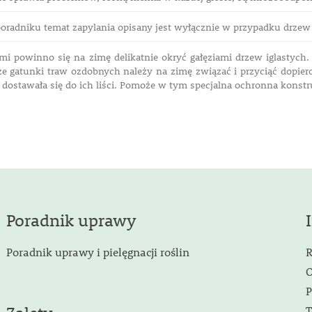
oradniku temat zapylania opisany jest wyłącznie w przypadku drz
mi powinno się na zimę delikatnie okryć gałęziami drzew iglastyc
e gatunki traw ozdobnych należy na zimę związać i przyciąć dopier
 dostawała się do ich liści. Pomoże w tym specjalna ochronna konstr
Poradnik uprawy
Poradnik uprawy i pielęgnacji roślin
R
O
P
T