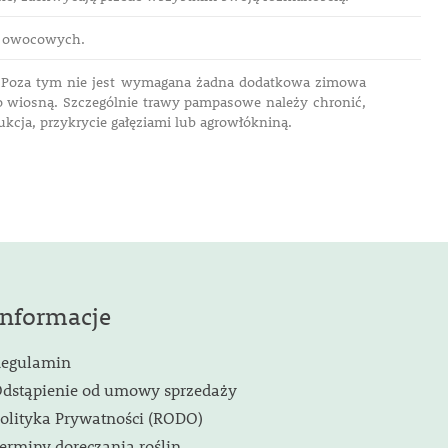
ew owocowych.
h. Poza tym nie jest wymagana żadna dodatkowa zimowa
o wiosną. Szczególnie trawy pampasowe należy chronić,
ukcja, przykrycie gałęziami lub agrowłókniną.
Informacje
egulamin
dstąpienie od umowy sprzedaży
olityka Prywatności (RODO)
erminy doręczania roślin