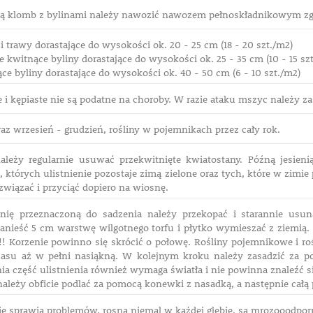
 klomb z bylinami należy nawozić nawozem pełnoskładnikowym zgo
 i trawy dorastające do wysokości ok. 20 - 25 cm (18 - 20 szt./m2)
 kwitnące byliny dorastające do wysokości ok. 25 - 35 cm (10 - 15 sz
e byliny dorastające do wysokości ok. 40 - 50 cm (6 - 10 szt./m2)
e i kępiaste nie są podatne na choroby. W razie ataku mszyc należy
az wrzesień - grudzień, rośliny w pojemnikach przez cały rok.
ależy regularnie usuwać przekwitnięte kwiatostany. Późną jesien
 których ulistnienie pozostaje zimą zielone oraz tych, które w zimi
związać i przyciąć dopiero na wiosnę.
hnię przeznaczoną do sadzenia należy przekopać i starannie usu
anieść 5 cm warstwę wilgotnego torfu i płytko wymieszać z ziemią.
!!! Korzenie powinno się skrócić o połowę. Rośliny pojemnikowe i ro
asu aż w pełni nasiąkną. W kolejnym kroku należy zasadzić za p
ia część ulistnienia również wymaga światła i nie powinna znaleźć s
ależy obficie podlać za pomocą konewki z nasadką, a następnie całą
ie sprawia problemów, rosną niemal w każdej glebie, są mrozooodpor