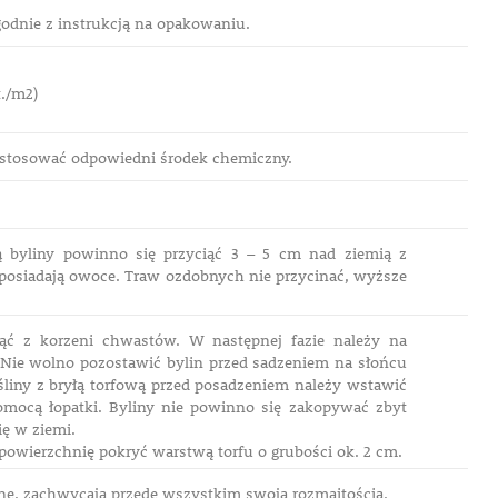
dnie z instrukcją na opakowaniu.
t./m2)
 zastosować odpowiedni środek chemiczny.
ią byliny powinno się przyciąć 3 – 5 cm nad ziemią z
e posiadają owoce. Traw ozdobnych nie przycinać, wyższe
nąć z korzeni chwastów. W następnej fazie należy na
 Nie wolno pozostawić bylin przed sadzeniem na słońcu
śliny z bryłą torfową przed posadzeniem należy wstawić
omocą łopatki. Byliny nie powinno się zakopywać zbyt
ię w ziemi.
 powierzchnię pokryć warstwą torfu o grubości ok. 2 cm.
ne, zachwycają przede wszystkim swoją rozmaitością.