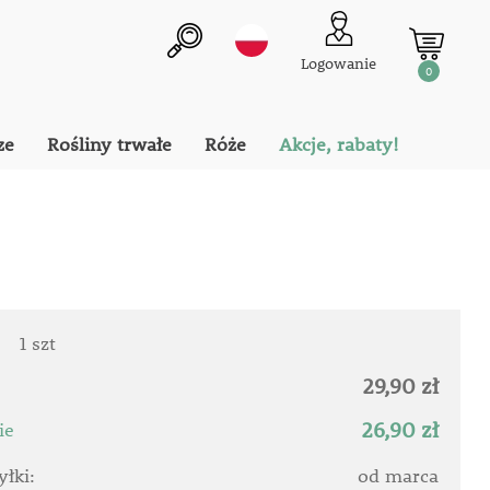
Logowanie
0
ze
Rośliny trwałe
Róże
Akcje, rabaty!
:
1 szt
29,90 zł
26,90 zł
ie
łki:
od marca