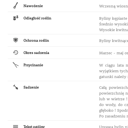
Nawożenie
Wczesną wiosną
Odległość roślin
Byliny kępiaste
Średnio wysokie
Wysokie kwitnąc
Ochrona roślin
Byliny kwitnąc
Okres sadzenia
Marzec - maj or
Przycinanie
W ciągu lata n
wyjątkiem tych,
gatunki należy 
Sadzenie
Całą powierzc
powierzchnię n
lub w wietrze 
do wody, do cz
głęboko ! Spodn
Po zasadzeniu n
Tekst ogólny
Uprawa bylin n