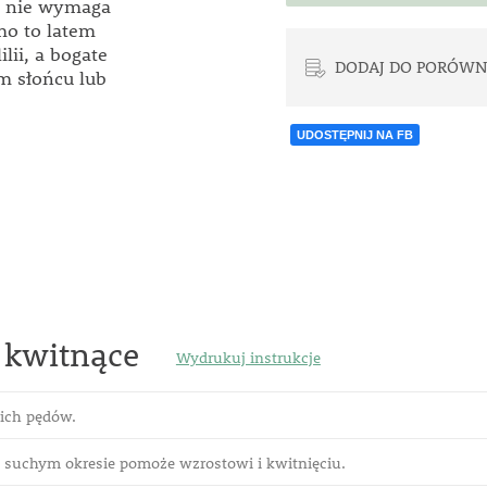
ra nie wymaga
mo to latem
lii, a bogate
DODAJ DO PORÓWN
ym słońcu lub
UDOSTĘPNIJ NA FB
 kwitnące
Wydrukuj instrukcje
kich pędów.
suchym okresie pomoże wzrostowi i kwitnięciu.