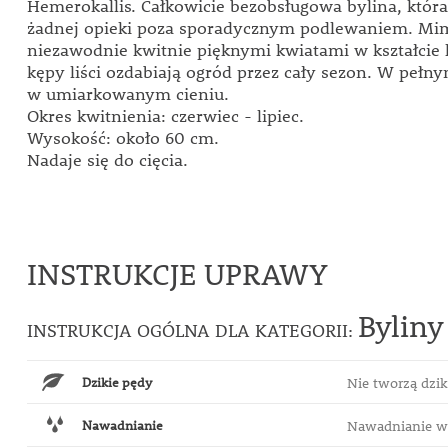
Hemerokallis. Całkowicie bezobsługowa bylina, któ
żadnej opieki poza sporadycznym podlewaniem. Mi
niezawodnie kwitnie pięknymi kwiatami w kształcie li
kępy liści ozdabiają ogród przez cały sezon. W pełn
w umiarkowanym cieniu.
Okres kwitnienia: czerwiec - lipiec.
Wysokość: około 60 cm.
Nadaje się do cięcia.
INSTRUKCJE UPRAWY
Byliny
INSTRUKCJA OGÓLNA DLA KATEGORII:
Dzikie pędy
Nie tworzą dzi
Nawadnianie
Nawadnianie w 