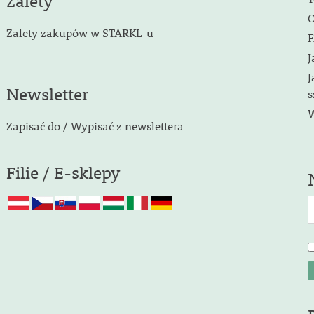
Zalety
O
Zalety zakupów w STARKL-u
F
J
J
Newsletter
s
W
Zapisać do / Wypisać z newslettera
Filie / E-sklepy