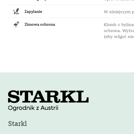
Zapylanie
W niniejszym p
Zimowa ochrona
Klomb z bylina
ochrona. Wyższ
żeby wilgoć nie
Starkl