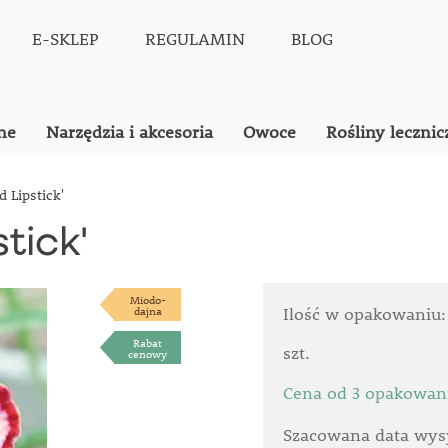
E-SKLEP
REGULAMIN
BLOG
ne
Narzędzia i akcesoria
Owoce
Rośliny lecznic
d Lipstick'
stick'
Miodo-
dajna
Ilość w opakowaniu
Rabat
szt.
cenowy
Cena od 3 opakowan
Szacowana data wysy