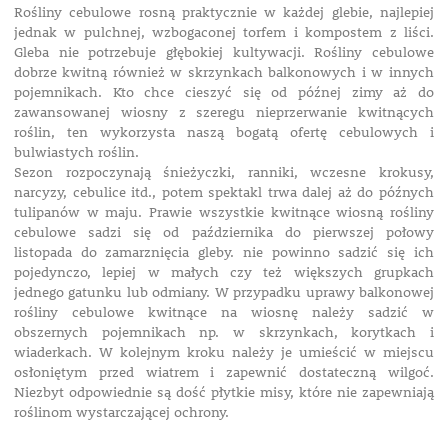
Rośliny cebulowe rosną praktycznie w każdej glebie, najlepiej
jednak w pulchnej, wzbogaconej torfem i kompostem z liści.
Gleba nie potrzebuje głębokiej kultywacji. Rośliny cebulowe
dobrze kwitną również w skrzynkach balkonowych i w innych
pojemnikach. Kto chce cieszyć się od późnej zimy aż do
zawansowanej wiosny z szeregu nieprzerwanie kwitnących
roślin, ten wykorzysta naszą bogatą ofertę cebulowych i
bulwiastych roślin.
Sezon rozpoczynają śnieżyczki, ranniki, wczesne krokusy,
narcyzy, cebulice itd., potem spektakl trwa dalej aż do późnych
tulipanów w maju. Prawie wszystkie kwitnące wiosną rośliny
cebulowe sadzi się od października do pierwszej połowy
listopada do zamarznięcia gleby. nie powinno sadzić się ich
pojedynczo, lepiej w małych czy też większych grupkach
jednego gatunku lub odmiany. W przypadku uprawy balkonowej
rośliny cebulowe kwitnące na wiosnę należy sadzić w
obszernych pojemnikach np. w skrzynkach, korytkach i
wiaderkach. W kolejnym kroku należy je umieścić w miejscu
osłoniętym przed wiatrem i zapewnić dostateczną wilgoć.
Niezbyt odpowiednie są dość płytkie misy, które nie zapewniają
roślinom wystarczającej ochrony.