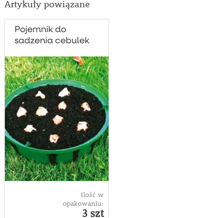
Artykuły powiązane
Pojemnik do
sadzenia cebulek
- 3 szt.
Ilość w
opakowaniu:
3 szt