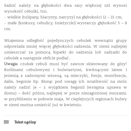
Sadzić należy na głębokości dwa razy większej niż wynosi
wysokość cebulki, tzn.
- wielkie (tulipany, hiacynty, narcyzy) na głębokości 12 – 15 cm,
- małe (krokusy, cebulicy, śnieżyczki) wystarczy głębokość 5 – 8
cm.
Wzajemna odległość pojedynczych cebulek wewnątrz grupy
odpowiada mniej więcej głębokości sadzenia. W ziemi najlepiej
umieszczać za pomocą łopatki do sadzenia lub sadzarki do
cebulek a następnie obficie podlać.
Uwaga:
czubek cebuli musi być zawsze skierowany do góry!
Roślinami cebulowymi i bulwiastymi, kwitnącymi latem i
jesienią a sadzonymi wiosną, są mieczyki, frezje, montbrecje,
dalie, begonie itp. Biorąc pod uwagę ich wrażliwość na mróz
należy sadzić je – z wyjątkiem begonii (wstępna uprawa w
domu) – dość późno, najlepiej w porze niezagrożonej mrozami,
w przybliżeniu w połowie maja. W cieplejszych regionach bulwy
w ziemi można umieścić już w kwietniu.
Tekst ogólny