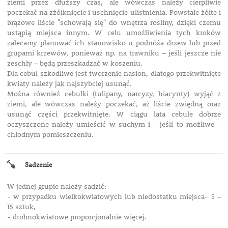
ziemi przez dłuższy czas, ale wówczas należy cierpliwie
poczekać na zżółknięcie i uschnięcie ulistnienia. Powstałe żółte i
brązowe liście "schowają się" do wnętrza rosliny, dzięki czemu
ustąpią miejsca innym. W celu umożliwienia tych kroków
zalecamy planować ich stanowisko u podnóża drzew lub przed
grupami krzewów, ponieważ np. na trawniku – jeśli jeszcze nie
zeschły – będą przeszkadzać w koszeniu.
Dla cebul szkodliwe jest tworzenie nasion, dlatego przekwitnięte
kwiaty należy jak najszybciej usunąć.
Można również cebulki (tulipany, narcyzy, hiacynty) wyjąć z
ziemi, ale wówczas należy poczekać, aż liście zwiędną oraz
usunąć części przekwitnięte. W ciągu lata cebule dobrze
oczyszczone
należy umieścić
w suchym i - jeśli to możliwe -
chłodnym pomieszczeniu.
Sadzenie
W jednej grupie należy sadzić:
- w przypadku wielkokwiatowych lub niedostatku miejsca- 5 –
15 sztuk,
- drobnokwiatowe proporcjonalnie więcej.