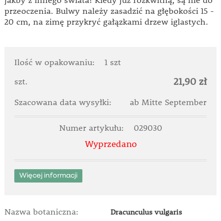
jakby z innego świata! Kiedy już rozkwitną, są nie do
przeoczenia. Bulwy należy zasadzić na głębokości 15 -
20 cm, na zimę przykryć gałązkami drzew iglastych.
Ilość w opakowaniu:
1 szt
21,90 zł
szt.
Szacowana data wysyłki:
ab Mitte September
Numer artykułu:
029030
Wyprzedano
Więcej informacji
Nazwa botaniczna:
Dracunculus vulgaris