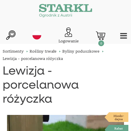
Logowanie
0
Sortimenty
Rośliny trwałe
Byliny poduszkowe
Lewizja - porcelanowa różyczka
Lewizja -
porcelanowa
różyczka
Miodo-
dajna
Rabat