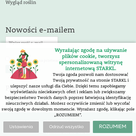
Wygląd roślin
Nowości e-mailem
Wyrażając zgodę na używanie
plików cookie, tworzysz
(RODO)
Wyrażam zgodę na przetwarzanie danych osobowych
.
spersonalizowaną witrynę
internetową STARKL.
Twoja zgoda pozwoli nam dostosować
Twoją prywatność na stronie STARKL i
Przyłączcie się do nas !
ulepszyć nasze usługi dla Ciebie. Dzięki temu zapobiegamy
wyświetlaniu nieciekawych ofert i reklam lub zwiększamy
bezpieczeństwo Twoich danych poprzez łatwiejszą identyfikację
nieuczciwych działań. Możesz oczywiście zmienić lub wycofać
swoją zgodę w dowolnym momencie. Wyrażasz zgodę, klikając pole
„ROZUMIEM”.
mapa witryn |
oświadczenie o dostępności
|
ustawienia
plików cookie
ROZUMIEM
Ustawienia
Odrzuć wszystko
Vytvořilo SOFICO-CZ, a.s.