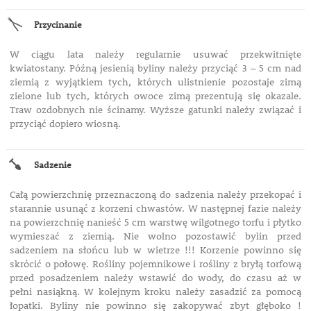
Przycinanie
W ciągu lata należy regularnie usuwać przekwitnięte
kwiatostany. Późną jesienią byliny należy przyciąć 3 – 5 cm nad
ziemią z wyjątkiem tych, których ulistnienie pozostaje zimą
zielone lub tych, których owoce zimą prezentują się okazale.
Traw ozdobnych nie ścinamy. Wyższe gatunki należy związać i
przyciąć dopiero wiosną.
Sadzenie
Całą powierzchnię przeznaczoną do sadzenia należy przekopać i
starannie usunąć z korzeni chwastów. W następnej fazie należy
na powierzchnię nanieść 5 cm warstwę wilgotnego torfu i płytko
wymieszać z ziemią. Nie wolno pozostawić bylin przed
sadzeniem na słońcu lub w wietrze !!! Korzenie powinno się
skrócić o połowę. Rośliny pojemnikowe i rośliny z bryłą torfową
przed posadzeniem należy wstawić do wody, do czasu aż w
pełni nasiąkną. W kolejnym kroku należy zasadzić za pomocą
łopatki. Byliny nie powinno się zakopywać zbyt głęboko !