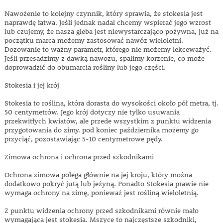
Nawożenie to kolejny czynnik, który sprawia, że ​​stokesia jest
naprawdę łatwa. Jeśli jednak nadal chcemy wspierać jego wzrost
lub czujemy, że nasza gleba jest niewystarczająco pożywna, już na
początku marca możemy zastosować nawóz wieloletni.
Dozowanie to ważny parametr, którego nie możemy lekceważyć.
Jeśli przesadzimy z dawką nawozu, spalimy korzenie, co może
doprowadzić do obumarcia rośliny lub jego części.
Stokesia i jej krój
Stokesia to roślina, która dorasta do wysokości około pół metra, tj.
50 centymetrów. Jego krój dotyczy nie tylko usuwania
przekwitłych kwiatów, ale przede wszystkim z punktu widzenia
przygotowania do zimy. pod koniec października możemy go
przyciąć, pozostawiając 5-10 centymetrowe pędy.
Zimowa ochrona i ochrona przed szkodnikami
Ochrona zimowa polega głównie na jej kroju, który można
dodatkowo pokryć jutą lub jeżyną. Ponadto Stokesia prawie nie
wymaga ochrony na zimę, ponieważ jest rośliną wieloletnią.
Z punktu widzenia ochrony przed szkodnikami równie mało
wymagająca jest stokesia. Mszyce to najczęstsze szkodniki,