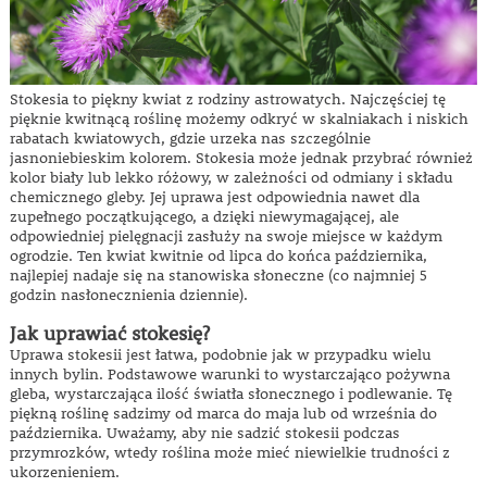
Stokesia to piękny kwiat z rodziny astrowatych. Najczęściej tę
pięknie kwitnącą roślinę możemy odkryć w skalniakach i niskich
rabatach kwiatowych, gdzie urzeka nas szczególnie
jasnoniebieskim kolorem. Stokesia może jednak przybrać również
kolor biały lub lekko różowy, w zależności od odmiany i składu
chemicznego gleby. Jej uprawa jest odpowiednia nawet dla
zupełnego początkującego, a dzięki niewymagającej, ale
odpowiedniej pielęgnacji zasłuży na swoje miejsce w każdym
ogrodzie. Ten kwiat kwitnie od lipca do końca października,
najlepiej nadaje się na stanowiska słoneczne (co najmniej 5
godzin nasłonecznienia dziennie).
Jak uprawiać stokesię?
Uprawa stokesii jest łatwa, podobnie jak w przypadku wielu
innych bylin. Podstawowe warunki to wystarczająco pożywna
gleba, wystarczająca ilość światła słonecznego i podlewanie. Tę
piękną roślinę sadzimy od marca do maja lub od września do
października. Uważamy, aby nie sadzić stokesii podczas
przymrozków, wtedy roślina może mieć niewielkie trudności z
ukorzenieniem.