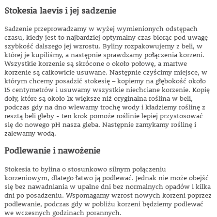
Stokesia laevis i jej sadzenie
Sadzenie przeprowadzamy w wyżej wymienionych odstępach
czasu, kiedy jest to najbardziej optymalny czas biorąc pod uwagę
szybkość dalszego jej wzrostu. Byliny rozpakowujemy z beli, w
której je kupiliśmy, a następnie sprawdzamy połączenia korzeni.
Wszystkie korzenie są skrócone o około połowę, a martwe
korzenie są całkowicie usuwane. Następnie czyścimy miejsce, w
którym chcemy posadzić stokesię – kopiemy na głębokość około
15 centymetrów i usuwamy wszystkie niechciane korzenie. Kopię
doły, które są około 1x większe niż oryginalna roślina w beli,
podczas gdy na dno wlewamy trochę wody i kładziemy roślinę z
resztą beli gleby - ten krok pomoże roślinie lepiej przystosować
się do nowego pH nasza gleba. Następnie zamykamy roślinę i
zalewamy wodą.
Podlewanie i nawożenie
Stokesia to bylina o stosunkowo silnym połączeniu
korzeniowym, dlatego łatwo ją podlewać. Jednak nie może obejść
się bez nawadniania w upalne dni bez normalnych opadów i kilka
dni po posadzeniu. Wspomagamy wzrost nowych korzeni poprzez
podlewanie, podczas gdy w pobliżu korzeni będziemy podlewać
we wczesnych godzinach porannych.