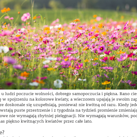
 ludzi poczucie wolności, dobrego samopoczucia i piękna. Rano ciesz
w spojrzeniu na kolorowe kwiaty, a wieczorem upajają je swoim za
re doskonale się uzupełniają, ponieważ nie kwitną od razu. Kiedy jed
stają puste przestrzenie i z tygodnia na tydzień promienie zmieniają
łąkowe nie wymagają zbytniej pielęgnacji. Nie wymagają warunków, pod
nas piękno kwitnących kwiatów przez całe lato.
e?