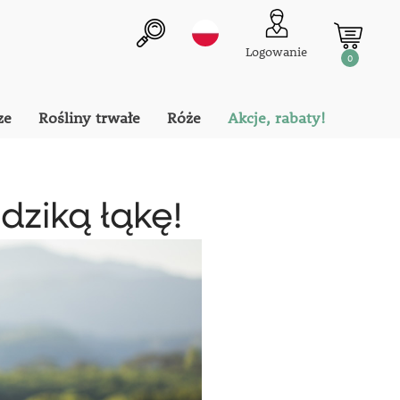
Logowanie
0
ze
Rośliny trwałe
Róże
Akcje, rabaty!
dziką łąkę!