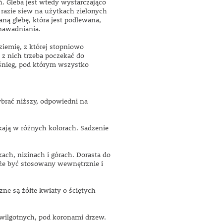
ń. Gleba jest wtedy wystarczająco
razie siew na użytkach zielonych
ną glebę, która jest podlewana,
 nawadniania.
ziemię, z której stopniowo
 z nich trzeba poczekać do
 śnieg, pod którym wszystko
brać niższy, odpowiedni na
kają w różnych kolorach. Sadzenie
ach, nizinach i górach. Dorasta do
oże być stosowany wewnętrznie i
ne są żółte kwiaty o ściętych
 wilgotnych, pod koronami drzew.