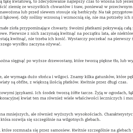
ną łąkę kwiatową, to zdecydowanie najlepszy czas to wiosna lub jesie
ścić ziemię ze wszystkich chwastów i traw, ponieważ w przeciwnym 
t nawożona lub przed siewem stosuje się herbicydy. Na tak przygotowa
i łąkowej. Gdy rośliny wzrosną i wzmocnią się, nie ma potrzeby ich
małe zioła przypominające chwasty. Swoimi płatkami pokrywają całą 
owe. Pierwsze z nich zaczynają kwitnąć na początku lata, ale niektóre
estają kwitnąć, nie trzeba ich kosić. Wystarczy poczekać na pierwszy
ększego wysiłku zaczyna ożywać.
żna sięgnąć po wyższe drzewostany, które tworzą piękne tło, lub wy
e, ale wymaga dużo słońca i wilgoci. Znamy kilka gatunków, które pę
iaty są obfite, z większą ilością płatków. Kwitnie przez długi czas.
żowymi językami. Ich środek tworzą żółte tarcze. Żyją w ogrodach, łąk
koracyjnej kwiat ten ma również wiele właściwości leczniczych i m
ą na mniejszych, ale również wyższych wysokościach. Charakterystycz
a, która rozwija się szczególnie na wilgotnych glebach.
, które rozmnaża się przez samosiew. Kwitnie szczególnie na glebach