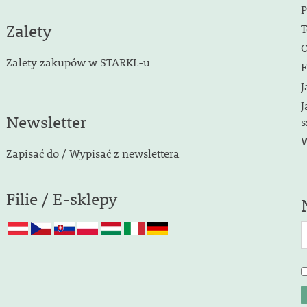
P
Zalety
T
O
Zalety zakupów w STARKL-u
F
J
J
Newsletter
s
W
Zapisać do / Wypisać z newslettera
Filie / E-sklepy