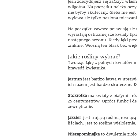
Jeśli zdecydujesz się założyć włas
wilgotna. Na początku należy oczy
nie byłby skuteczny. Gleba nie jes
wylewa się tylko nasiona mieszank
Na początku zawsze pojawiają się 
wyrastają ostrożniejsze kwiaty łąk
następnego sezonu. Kiedy łąki prz
zniknie. Wiosną ten blask bez wi
Jakie rośliny wybrać?
Tworząc łąkę z polnych kwiatów mo
krawędź kwietnika.
Jastrun
jest bardzo łatwa w uprawi
ich razem jest bardzo skuteczne. Kw
Stokrotka
ma kwiaty z białymi i ró
25 centymetrów. Oprócz funkcji de
zewnętrznie.
Jaksier
jest trującą rośliną rosnąc
liściach. Jest to roślina wieloletni
Niezapominajka
to dwuletnie zioło