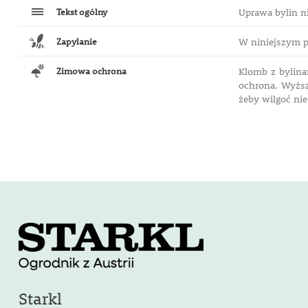
Tekst ogólny
Uprawa bylin n
Zapylanie
W niniejszym p
Zimowa ochrona
Klomb z bylina
ochrona. Wyższ
żeby wilgoć nie
Starkl