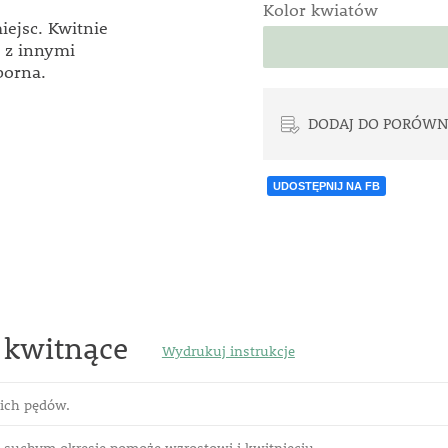
Kolor kwiatów
ejsc. Kwitnie
i z innymi
porna.
DODAJ DO PORÓWN
UDOSTĘPNIJ NA FB
 kwitnące
Wydrukuj instrukcje
kich pędów.