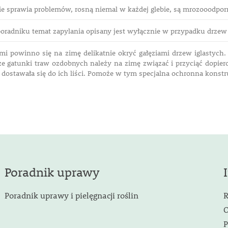
ie sprawia problemów, rosną niemal w każdej glebie, są mrozooodpor
oradniku temat zapylania opisany jest wyłącznie w przypadku drz
mi powinno się na zimę delikatnie okryć gałęziami drzew iglastyc
e gatunki traw ozdobnych należy na zimę związać i przyciąć dopier
 dostawała się do ich liści. Pomoże w tym specjalna ochronna konstr
Poradnik uprawy
Poradnik uprawy i pielęgnacji roślin
R
O
P