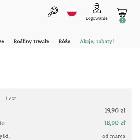
Logowanie
0
ze
Rośliny trwałe
Róże
Akcje, rabaty!
:
1 szt
19,90 zł
18,90 zł
ie
łki:
od marca