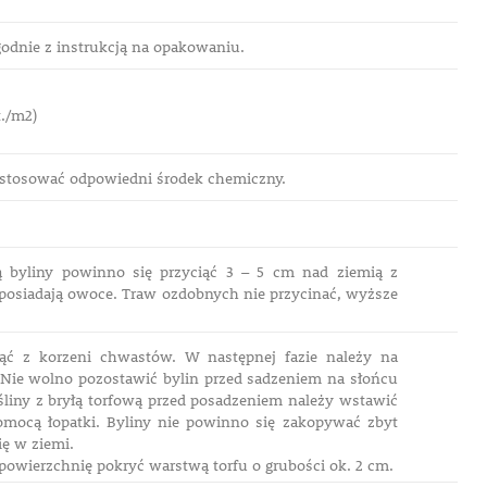
dnie z instrukcją na opakowaniu.
t./m2)
 zastosować odpowiedni środek chemiczny.
ią byliny powinno się przyciąć 3 – 5 cm nad ziemią z
e posiadają owoce. Traw ozdobnych nie przycinać, wyższe
nąć z korzeni chwastów. W następnej fazie należy na
 Nie wolno pozostawić bylin przed sadzeniem na słońcu
śliny z bryłą torfową przed posadzeniem należy wstawić
omocą łopatki. Byliny nie powinno się zakopywać zbyt
ię w ziemi.
 powierzchnię pokryć warstwą torfu o grubości ok. 2 cm.