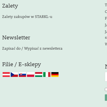
Zalety
T
O
Zalety zakupów w STARKL-u
F
J
J
Newsletter
s
W
Zapisać do / Wypisać z newslettera
Filie / E-sklepy