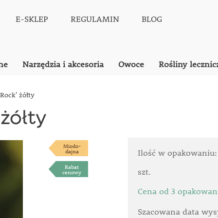
E-SKLEP
REGULAMIN
BLOG
ne
Narzędzia i akcesoria
Owoce
Rośliny lecznic
Rock' żółty
 żółty
Miodo-
dajna
Ilość w opakowaniu
Rabat
szt.
cenowy
Cena od 3 opakowan
Szacowana data wysy