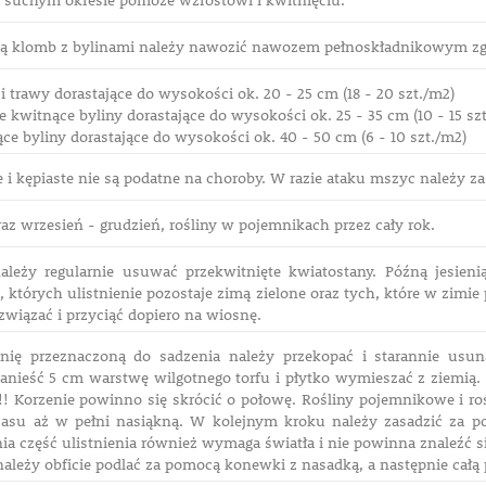
suchym okresie pomoże wzrostowi i kwitnięciu.
 klomb z bylinami należy nawozić nawozem pełnoskładnikowym zgo
 i trawy dorastające do wysokości ok. 20 - 25 cm (18 - 20 szt./m2)
 kwitnące byliny dorastające do wysokości ok. 25 - 35 cm (10 - 15 sz
e byliny dorastające do wysokości ok. 40 - 50 cm (6 - 10 szt./m2)
e i kępiaste nie są podatne na choroby. W razie ataku mszyc należy
az wrzesień - grudzień, rośliny w pojemnikach przez cały rok.
ależy regularnie usuwać przekwitnięte kwiatostany. Późną jesien
 których ulistnienie pozostaje zimą zielone oraz tych, które w zimi
związać i przyciąć dopiero na wiosnę.
hnię przeznaczoną do sadzenia należy przekopać i starannie usu
anieść 5 cm warstwę wilgotnego torfu i płytko wymieszać z ziemią.
!!! Korzenie powinno się skrócić o połowę. Rośliny pojemnikowe i ro
asu aż w pełni nasiąkną. W kolejnym kroku należy zasadzić za p
ia część ulistnienia również wymaga światła i nie powinna znaleźć s
ależy obficie podlać za pomocą konewki z nasadką, a następnie całą