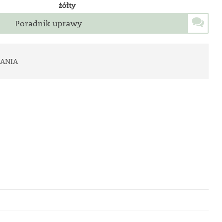
żółty
Poradnik uprawy
ANIA