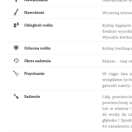
Nawadnianie w 
Nawożenie
Wczesną wiosną
Odległość roślin
Byliny kępiaste
Średnio wysokie
Wysokie kwitnąc
Ochrona roślin
Byliny kwitnąc
Okres sadzenia
Marzec - maj or
Przycinanie
W ciągu lata n
wyjątkiem tych,
gatunki należy 
Sadzenie
Całą powierzc
powierzchnię n
lub w wietrze 
do wody, do cz
głęboko ! Spodn
Po zasadzeniu n