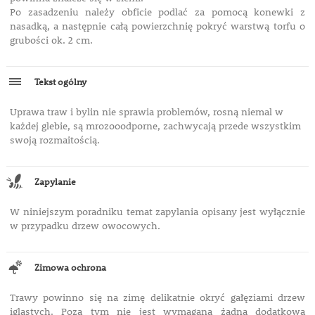
Po zasadzeniu należy obficie podlać za pomocą konewki z
nasadką, a następnie całą powierzchnię pokryć warstwą torfu o
grubości ok. 2 cm.
Tekst ogólny
Uprawa traw i bylin nie sprawia problemów, rosną niemal w
każdej glebie, są mrozooodporne, zachwycają przede wszystkim
swoją rozmaitością.
Zapylanie
W niniejszym poradniku temat zapylania opisany jest wyłącznie
w przypadku drzew owocowych.
Zimowa ochrona
Trawy powinno się na zimę delikatnie okryć gałęziami drzew
iglastych. Poza tym nie jest wymagana żadna dodatkowa