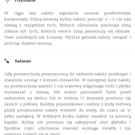
Przycinanie
W ciągu lata należy regularnie usuwać przekwitnięte
kwiatostany. Późną jesienią byliny należy przyciąć 3 – 5 cm nad
ziemią z wyjątkiem tych, których ulistnienie pozostaje zimą
zielone lub tych, których owoce zimą prezentują się okazale.
Traw ozdobnych nie ścinamy. Wyższe gatunki należy związać i
przyciąć dopiero wiosną.
Sadzenie
Całą powierzchnię przeznaczoną do sadzenia należy przekopać i
starannie usunąć z korzeni chwastów. W następnej fazie należy
na powierzchnię nanieść 5 cm warstwę wilgotnego torfu i płytko
wymieszać z ziemią. Nie wolno pozostawić bylin przed
sadzeniem na słońcu lub w wietrze !!! Korzenie powinno się
skrócić o połowę. Rośliny pojemnikowe i rośliny z bryłą torfową
przed posadzeniem należy wstawić do wody, do czasu aż w
pełni nasiąkną. W kolejnym kroku należy zasadzić za pomocą
łopatki. Byliny nie powinno się zakopywać zbyt głęboko !
Spodnia część ulistnienia również wymaga światła i nie
powinna znaleźć się w ziemi.