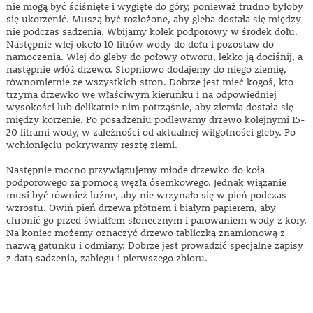
nie mogą być ściśnięte i wygięte do góry, ponieważ trudno byłoby
się ukorzenić. Muszą być rozłożone, aby gleba dostała się między
nie podczas sadzenia. Wbijamy kołek podporowy w środek dołu.
Następnie wlej około 10 litrów wody do dołu i pozostaw do
namoczenia. Wlej do gleby do połowy otworu, lekko ją dociśnij, a
następnie włóż drzewo. Stopniowo dodajemy do niego ziemię,
równomiernie ze wszystkich stron. Dobrze jest mieć kogoś, kto
trzyma drzewko we właściwym kierunku i na odpowiedniej
wysokości lub delikatnie nim potrząśnie, aby ziemia dostała się
między korzenie. Po posadzeniu podlewamy drzewo kolejnymi 15-
20 litrami wody, w zależności od aktualnej wilgotności gleby. Po
wchłonięciu pokrywamy resztę ziemi.
Następnie mocno przywiązujemy młode drzewko do koła
podporowego za pomocą węzła ósemkowego. Jednak wiązanie
musi być również luźne, aby nie wrzynało się w pień podczas
wzrostu. Owiń pień drzewa płótnem i białym papierem, aby
chronić go przed światłem słonecznym i parowaniem wody z kory.
Na koniec możemy oznaczyć drzewo tabliczką znamionową z
nazwą gatunku i odmiany. Dobrze jest prowadzić specjalne zapisy
z datą sadzenia, zabiegu i pierwszego zbioru.