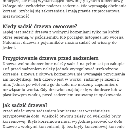
mniejsze, ale mają wystarczająco rozwinięty system korzeniowy,
którego nie uszkodzisz podczas sadzenia. Nie wymagają obcinania
korzeni. Szybciej się zakorzeniają i mają prawie stuprocentową
niezawodność.
Kiedy sadzić drzewa owocowe?
Lepiej jest sadzić drzewa z wolnymi korzeniami tylko na krótki
okres jesienią, w październiku lub początek listopada lub wiosna.
Natomiast drzewa z pojemników można sadzić od wiosny do
jesieni.
Przygotowanie drzewa przed sadzeniem
Drzewa wolnoukorzenione należy sadzić natychmiast po zakupie.
Tuż przed sadzeniem należy jednak wyregulować uszkodzone
korzenie. Drzewa z okrywą korzeniową nie wymagają przycinania
ani modyfikacji. Jeśli drzewo jest w worku, sadzimy je razem z
nim. Jednak po włożeniu go do dołu nie możemy zapomnieć o
rozwiązaniu worka. Gdy drzewko znajduje się w doniczce lub w
plastikowym worku, przed sadzeniem usuwamy te opakowania.
Jak sadzić drzewa?
Przed właściwym sadzeniem konieczne jest wcześniejsze
przygotowanie dołu. Wielkość otworu zależy od wielkości bryły
korzeniowej. Bryła korzeniowa musi wygodnie pasować do dołu.
Drzewo z wolnymi korzeniami, tj. bez bryły korzeniowej korzenie