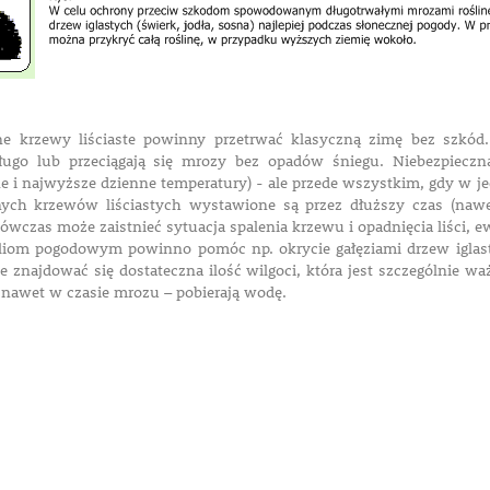
ne krzewy liściaste powinny przetrwać klasyczną zimę bez szkód
ługo lub przeciągają się mrozy bez opadów śniegu. Niebezpieczn
e i najwyższe dzienne temperatury) - ale przede wszystkim, gdy w je
nych krzewów liściastych wystawione są przez dłuższy czas (nawe
wczas może zaistnieć sytuacja spalenia krzewu i opadnięcia liści, ew
iom pogodowym powinno pomóc np. okrycie gałęziami drzew iglast
ie znajdować się dostateczna ilość wilgoci, która jest szczególnie w
– nawet w czasie mrozu – pobierają wodę.