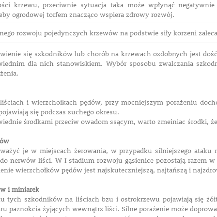
ości krzewu, przeciwnie sytuacja taka może wpłynąć negatywnie 
eby ogrodowej torfem znacząco wspiera zdrowy rozwój.
ego rozwoju pojedynczych krzewów na podstwie siły korzeni zalecam
jawienie się szkodników lub chorób na krzewach ozdobnych jest dość 
owiednim dla nich stanowiskiem. Wybór sposobu zwalczania szkod
żenia.
 liściach i wierzchołkach pędów, przy mocniejszym porażeniu doch
pojawiają się podczas suchego okresu.
iednie środkami przeciw owadom ssącym, warto zmeiniac środki, żeb
dów
ważyć je w miejscach żerowania, w przypadku silniejszego ataku mo
aż do nerwów liści. W I stadium rozwoju gąsienice pozostają razem 
lenie wierzchołków pędów jest najskuteczniejszą, najtańszą i najzd
w i miniarek
 tych szkodników na liściach bzu i ostrokrzewu pojawiają się żół
u paznokcia żyjących wewnątrz liści. Silne porażenie może doprowadz