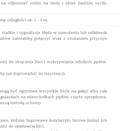
na odporność roślin na mróz i okres bardziej suchy.
y odległości ok. 1 - 3 m.
rzadkie i sygnalizuje błędy w nawożeniu lub osłabienie
ników należałoby połączyć wraz z szukaniem przyczyn
odzi do skręcenia liści i wykrzywiania młodych pędów.
y nie doprowadzić do rezystencji.
gą być ogryzione wszystkie liście na gałęzi albo całe
w gniazdach na wierzchołkach pędów, często oprzędzone.
rowszą metodą ochrony.
tawe, później brązowawe korytarzyki żerowe (miny) lub
ić do opadnięcia liści.