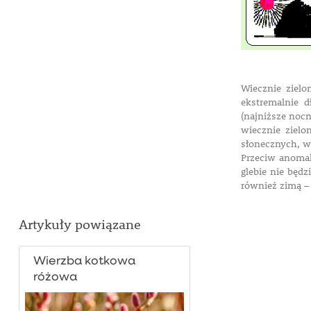
Wiecznie zielo
ekstremalnie d
(najniższe nocn
wiecznie zielo
słonecznych, wó
Przeciw anomal
glebie nie będz
również zimą 
Artykuły powiązane
Wierzba kotkowa
różowa