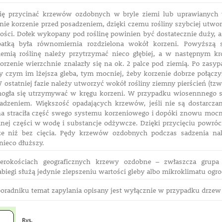
ię przycinać krzewów ozdobnych w bryle ziemi lub uprawianych
atnie korzenie przed posadzeniem, dzięki czemu rośliny szybciej utw
gości. Dołek wykopany pod roślinę powinien być dostatecznie duży, 
opatką była równomiernia rozdzielona wokół korzeni. Powyższą
emią roślinę należy przytrzymać nieco głębiej, a w następnym kr
korzenie wierzchnie znalazły się na ok. 2 palce pod ziemią. Po zasy
zy czym im lżejsza gleba, tym mocniej, żeby korzenie dobrze połączy
W ostatniej fazie należy utworzyć wokół rośliny ziemny pierścień (t
ogła się utrzymywać w kręgu korzeni. W przypadku wiosennnego s
sadzeniem. Większość opadających krzewów, jeśli nie są dostarcza
ina straciła część swego systemu korzeniowego i dopóki znowu mocno
nej części w wodę i substancje odżywcze. Dzięki przycięciu powró
ze niż bez cięcia. Pędy krzewów ozdobnych podczas sadzenia nal
nieco dłuższy.
rokościach geograficznych krzewy ozdobne – zwłaszcza grupa o
biegi służą jedynie zlepszeniu wartości gleby albo mikroklimatu ogr
oradniku temat zapylania opisany jest wyłącznie w przypadku drz