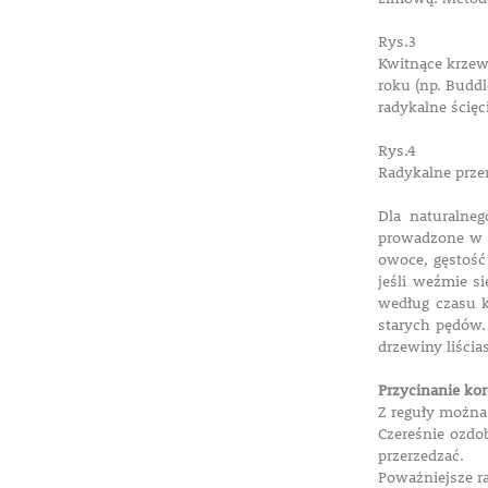
Rys.3
Kwitnące krze
roku (np. Buddl
radykalne ścię
Rys.4
Radykalne prze
Dla naturalne
prowadzone w o
owoce, gęstość
jeśli weźmie s
według czasu k
starych pędów.
drzewiny liści
Przycinanie ko
Z reguły można 
Czereśnie ozdo
przerzedzać.
Poważniejsze r