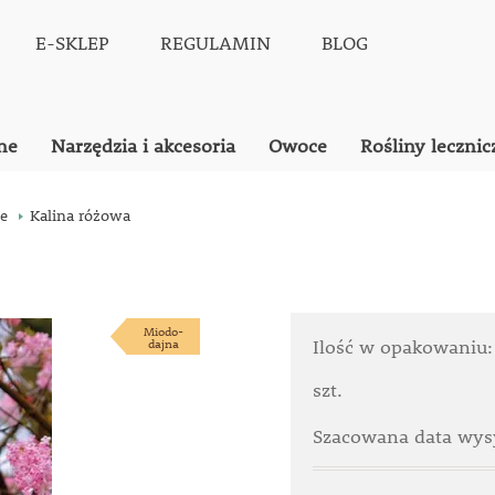
E-SKLEP
REGULAMIN
BLOG
ne
Narzędzia i akcesoria
Owoce
Rośliny lecznic
e
Kalina różowa
Miodo-
dajna
Ilość w opakowaniu
szt.
Szacowana data wysy