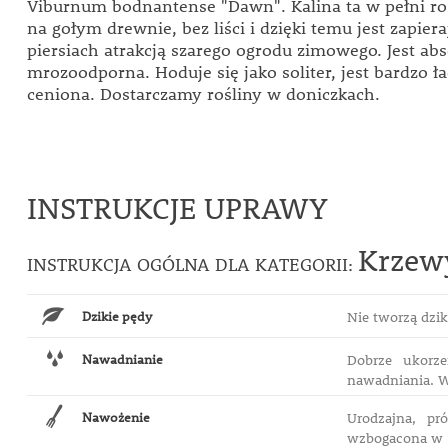
Viburnum bodnantense "Dawn". Kalina ta w pełni ro
na gołym drewnie, bez liści i dzięki temu jest zapier
piersiach atrakcją szarego ogrodu zimowego. Jest abs
mrozoodporna. Hoduje się jako soliter, jest bardzo ł
ceniona. Dostarczamy rośliny w doniczkach.
INSTRUKCJE UPRAWY
Krzew
INSTRUKCJA OGÓLNA DLA KATEGORII:
Dzikie pędy
Nie tworzą dzi
Nawadnianie
Dobrze ukorze
nawadniania. W
Nawożenie
Urodzajna, pr
wzbogacona w s