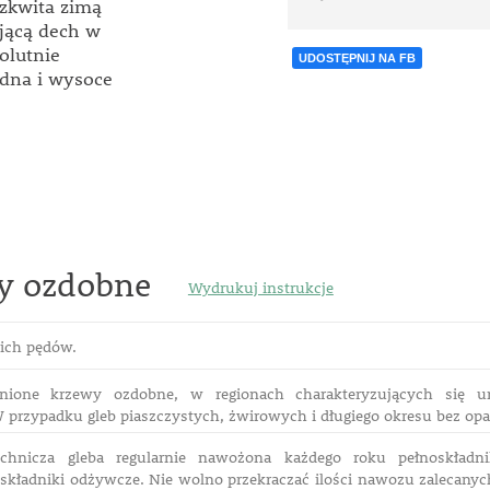
zkwita zimą
ającą dech w
olutnie
UDOSTĘPNIJ NA FB
adna i wysoce
y ozdobne
Wydrukuj instrukcje
kich pędów.
nione krzewy ozdobne, w regionach charakteryzujących się 
 przypadku gleb piaszczystych, żwirowych i długiego okresu bez opa
óchnicza gleba regularnie nawożona każdego roku pełnoskładn
kładniki odżywcze. Nie wolno przekraczać ilości nawozu zalecanyc