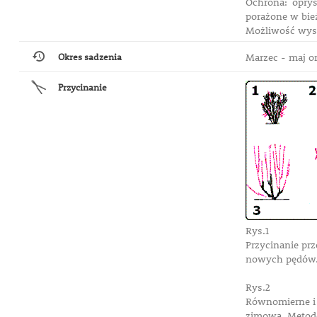
Ochrona: opry
porażone w bie
Możliwość wystą
Okres sadzenia
Marzec - maj or
Przycinanie
Rys.1
Przycinanie prz
nowych pędów. 
Rys.2
Równomierne i p
zimową. Metod