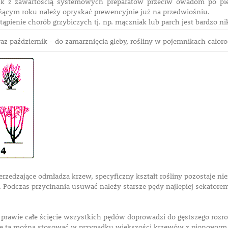
sk z zawartością systemowych preparatów przeciw owadom po pi
żącym roku należy opryskać prewencyjnie już na przedwiośniu.
pienie chorób grzybiczych tj. np. mączniak lub parch jest bardzo nik
az październik - do zamarznięcia gleby, rośliny w pojemnikach całoro
erzedzające odmładza krzew, specyficzny kształt rośliny pozostaje n
Podczas przycinania usuwać należy starsze pędy najlepiej sekatore
rawie całe ścięcie wszystkich pędów doprowadzi do gęstszego rozros
ę tą można stosować w przypadku większości krzewów z pionowym