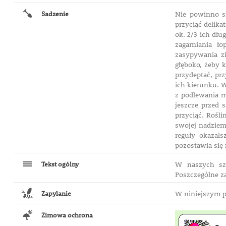
Sadzenie
Nie powinno s
przyciąć delik
ok. 2/3 ich dłu
zagarniania ł
zasypywania zi
głęboko, żeby 
przydeptać, pr
ich kierunku. 
z podlewania m
jeszcze przed 
przyciąć. Rośl
swojej nadziem
reguły okazals
pozostawia się 
Tekst ogólny
W naszych sze
Poszczególne za
Zapylanie
W niniejszym p
Zimowa ochrona