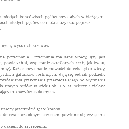
 na młodych końcówkach pędów powstałych w bieżącym
 ilości młodych pędów, co można uzyskać poprzez
.
silnych, wysokich krzewów.
ne przycinanie. Przycinanie ma sens wtedy, gdy jest
j powierzchni, wspieranie określonych cech, jak kwiat,
umny). Każde przycinanie prowadzi do celu tylko wtedy,
ystkich gatunków roślinnych, dają się jednak podzielić
ozróżniania przycinania przerzedzającego od wycinania
a starych pędów w wieku ok. 4-5 lat. Wiecznie zielone
adających krzewów ozdobnych.
tarczy przerzedzić gęste korony.
zcza drzewa z ozdobnymi owocami powinno się wyłącznie
 woskiem do szczepienia.