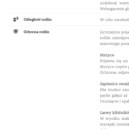
ozdobnej wart
Wzbogacenie gl
Odległość roślin
W celu swobodn
Ochrona roślin
Liczniejsze po
roślin nieodp
masowego pora
Mszyce
Pojawia się na
Mszyce często 
Ochrona: odpow
Gąsienice owa
Nie trudno zau
partie gałęzi 
Usunięcie i spa
Larwy kibitnikó
W wyniku ataku
wysepki rozmiar