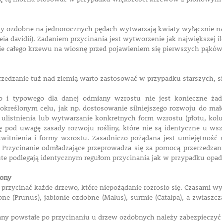
wy ozdobne na jednorocznych pędach wytwarzają kwiaty wyłącznie
eia davidii). Zadaniem przycinania jest wytworzenie jak największej
cie całego krzewu na wiosnę przed pojawieniem się pierwszych pąków
rzedzanie tuż nad ziemią warto zastosować w przypadku starszych, 
go i typowego dla danej odmiany wzrostu nie jest konieczne żad
kreślonym celu, jak np. dostosowanie silniejszego rozwoju do małe
 ulistnienia lub wytwarzanie konkretnych form wzrostu (płotu, kol
ię pod uwagę zasady rozwoju rośliny, które nie są identyczne u wsz
witnienia i formy wzrostu. Zasadniczo pożądana jest umiejętność r
 Przycinanie odmładzające przeprowadza się za pomocą przerzedzani
aste podlegają identycznym regułom przycinania jak w przypadku op
rony
przycinać każde drzewo, które niepożądanie rozrosło się. Czasami wys
bne (Prunus), jabłonie ozdobne (Malus), surmie (Catalpa), a zwłas
any powstałe po przycinaniu u drzew ozdobnych należy zabezpieczyć