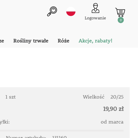
Logowanie
0
ze
Rośliny trwałe
Róże
Akcje, rabaty!
:
1 szt
Wielkość
20/25
19,90 zł
łki:
od marca
Numer artykułu:
131160