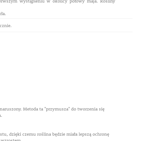
erwszym wystąpieniu w okolicy połowy maja. Rośliny
ła.
cznie.
ienaruszony. Metoda ta "przymusza" do tworzenia się
m.
tu, dzięki czemu roślina będzie miała lepszą ochronę
 wzrostem.