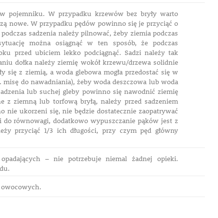
 w pojemniku. W przypadku krzewów bez bryły warto
orzą nowe. W przypadku pędów powinno się je przyciąć o
a podczas sadzenia należy pilnować, żeby ziemia podczas
 sytuację można osiągnąć w ten sposób, że podczas
oku przed ubiciem lekko podciągnąć. Sadzi należy tak
paniu dołka należy ziemię wokół krzewu/drzewa solidnie
ły się z ziemią, a woda glebowa mogła przedostać się w
zw. misę do nawadniania), żeby woda deszczowa lub woda
adzenia lub suchej gleby powinno się nawodnić ziemię
ne z ziemną lub torfową bryłą, należy przed sadzeniem
 nie ukorzeni się, nie będzie dostatecznie zaopatrywać
ci do równowagi, dodatkowo wypuszczanie pąków jest z
eży przyciąć 1/3 ich długości, przy czym pęd główny
padających – nie potrzebuje niemal żadnej opieki.
odu.
ew owocowych.