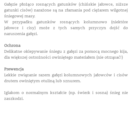
Gałęzie płożąco rosnących gatunków (chińskie jałowce, niższe
gatunki cisów) narażone są na złamania pod ciężarem wilgotnej
śniegowej masy.
W przypadku gatunków rosnących kolumnowo (niektóre
jałowce i cisy) może z tych samych przyczyn dojść do
naruszenia gałęzi.
Ochrona
Delikatne oklepywanie śniegu z gałęzi za pomocą mocnego kija,
dla większej ostrożności owiniętego materiałem (nie otrząsać!)
Prewencja
Lekkie związanie razem gałęzi kolumnowych jałowców i cisów
drutem owiniętym otuliną lub sznurem.
Iglakom o normalnym kształcie (np. świerk i sosna) śnieg nie
zaszkodzi.