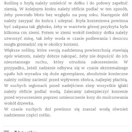
Roślinę z bryłą należy umieścić w dołku i do połowy zapełnić
ziemią. W kolejnym kroku należy obficie podlać w ten sposób,
żeby powstało błoto bez względu na porę roku. Następnie dół
należy zasypać do końca i udeptać. Bryła korzeniowa powinna
być zakpana tak głęboko, żeby w warstwie górnej przykryta była
kilkoma cm ziemi. Potem w ziemi wokół średnicy dołka należy
utworzyć misę, tak żeby woda w czasie podlewania i deszczu
mogła gromadzić się w okolicy korzeni.
Większe rośliny, które swoją nadziemną powierzchnią stawiają
opór wiatrom, należy dobrze zakopać, żeby nie dopuścić do ich
nieustannego ruchu, który utrudnia zakorzenienie. W
przypadku, jeżeli sadzenie odbywa się w czasie ekstremalnego
upału lub wysadza się duże egzemplarze, absolutnie konieczne
należy rośliny zacienić przed wpływem słońca, najlepiej płachtą.
W suchych regionach przed nadejściem zimy wszystkie iglaki
należy obficie podlać wodą. Zalecamy zabezpieczyć korzenie
przed wysuszeniem poprzez umieszczenie kory do mulczowania
wokół drzewka.
W czasie suchych dni powinno się zraszać wodą również
nadziemne części roślin.