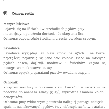
Ochrona roślin
Mszyca liściowa
Pojawia się na liściach i wierzchołkach pędów, przy
mocniejszym porażeniu dochodzi do skręcenia liści.
Ochrona: odpowiednie środkami przeciw owadom ssącym.
Bawełnica
Bawełnice wyglądają jak białe kropki na igłach i na korze,
najczęściej pojawiają się jako całe kolonie ssące na młodych
pędach sosen, daglezji, modrzewi i świerków. Często są
następstwem okresowej suszy.
Ochrona: oprysk preparatami przeciw owadom ssącym.
Ochojnik
Kolejnym możliwym objawem ataku bawełnic u świerków są
podobne do ananasa galasy (guzy), wywołane ssaniem kolonii
ochojników.
Ochrona: przy widocznym porażeniu najlepiej pomaga odcięcie i
spalenie zaatakowanych pędów. Przy niebezpieczeństwie ataku z