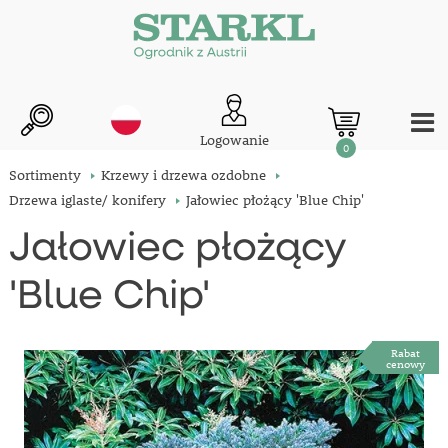
Logowanie
0
Sortimenty
Krzewy i drzewa ozdobne
Drzewa iglaste/ konifery
Jałowiec płożący 'Blue Chip'
Jałowiec płożący
'Blue Chip'
Rabat
cenowy