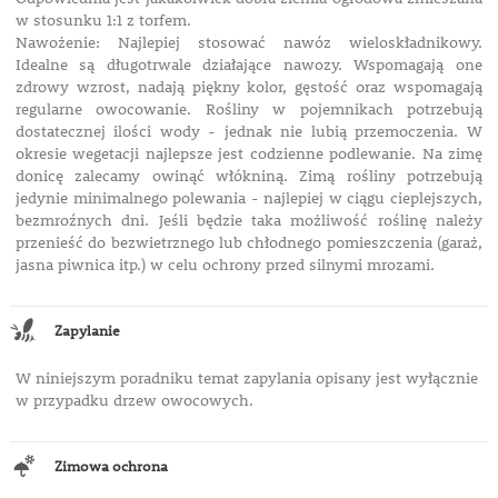
w stosunku 1:1 z torfem.
Nawożenie: Najlepiej stosować nawóz wieloskładnikowy.
Idealne są długotrwale działające nawozy. Wspomagają one
zdrowy wzrost, nadają piękny kolor, gęstość oraz wspomagają
regularne owocowanie. Rośliny w pojemnikach potrzebują
dostatecznej ilości wody - jednak nie lubią przemoczenia. W
okresie wegetacji najlepsze jest codzienne podlewanie. Na zimę
donicę zalecamy owinąć włókniną. Zimą rośliny potrzebują
jedynie minimalnego polewania - najlepiej w ciągu cieplejszych,
bezmroźnych dni. Jeśli będzie taka możliwość roślinę należy
przenieść do bezwietrznego lub chłodnego pomieszczenia (garaż,
jasna piwnica itp.) w celu ochrony
przed silnymi mrozami.
Zapylanie
W niniejszym poradniku temat zapylania opisany jest wyłącznie
w przypadku drzew owocowych.
Zimowa ochrona