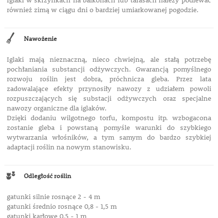
Iglaki w skrzynkach na balkonach lub tarasach należy podlewać
również zimą w ciągu dni o bardziej umiarkowanej pogodzie.
Nawożenie
Iglaki mają nieznaczną, nieco chwiejną, ale stałą potrzebę
pochłaniania substancji odżywczych. Gwarancją pomyślnego
rozwoju roślin jest dobra, próchnicza gleba. Przez lata
zadowalające efekty przynosiły nawozy z udziałem powoli
rozpuszczających się substacji odżywczych oraz specjalne
nawozy organiczne dla iglaków.
Dzięki dodaniu wilgotnego torfu, kompostu itp. wzbogacona
zostanie gleba i powstaną pomyśle warunki do szybkiego
wytwarzania włośników, a tym samym do bardzo szybkiej
adaptacji roślin na nowym stanowisku.
Odległość roślin
gatunki silnie rosnące 2 - 4 m
gatunki średnio rosnące 0,8 - 1,5 m
gatunki karłowe 0,5 - 1 m