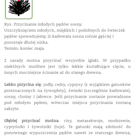
Rys. Przycinanie młodych pędów sosny.
Uszczyknięciem młodych, miękkich i podobnych do świeczek
pędów spowodujemy, iż karłowata sosna rośnie gęściej i
pozostaje dłużej niska.
Termin: koniec maja.
Z zasady można przycinać wszystkie iglaki. W przypadku
niektórych możliwe jest tylko lekkie kształtujące cięcie, u
innych mocniejsze ścinanie aż do starego drewna.
Lekko przycina się
: jodły, cedry, cyprysy (z wyjątkiem gatunków
przeznaczonych na żywopłoty), świerki (szczególnie karłowate),
sosny, choiny i jałowce. Jeśli przycinanie zostanie prowadzone
pod młodym pędem, wówczas miejsca przycinania zostaną
zakryte.
Głębiej przycinać można
: cisy, metasekwoje, modrzewie,
cypryśniki i żywotniki (tuje). Te gatunki mają zdolność do
ponownego wypuszczenia pędów nawet ze starszego drewna,