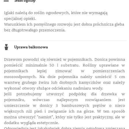
Tekst ogólny
Iglaki należą do roślin ogrodowych, które nie wymagają
specjalnej opieki.
Warunkiem ich pomyślnego rozwoju jest dobra próchnicza gleba
bez długotrwałego przemoczenia.
Uprawa balkonowa
Drzewom powodzi się również w pojemnikach. Donica powinna
pomieścić minimalnie 50 l substratu. Rośliny uprawiane w
pojemnikach lepiej zimować w pomieszczeniach
mrozoodpornych. Na dnie pojemnika należy umieścić
5 cm
warstwę grubego żwiru lub drobnych kamyczków oraz należy
wykonać otwory
służące odciekaniu nadmiaru wody.
Jeśli potrzebujemy utworzyć podpórkę dla drzewka w
pojemniku, wówczas najlepszym rozwiązaniem jest
umieszczenie w donicy 3 bambusowych prętów o nieco
większych niż pień i związanie ich na górze. W ten sposób
można utworzyć "namiot", który nie tylko jest praktyczny, ale w
dodatku wygląda estetycznie.
Odpowiednia jest jakakolwiek dobra ziemia ogrodowa zmieszana