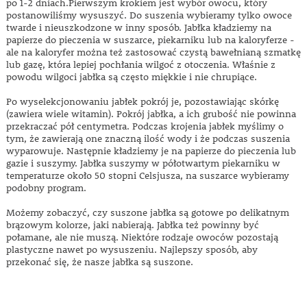
po 1-2 dniach.Pierwszym krokiem jest wybór owocu, który
postanowiliśmy wysuszyć. Do suszenia wybieramy tylko owoce
twarde i nieuszkodzone w inny sposób. Jabłka kładziemy na
papierze do pieczenia w suszarce, piekarniku lub na kaloryferze -
ale na kaloryfer można też zastosować czystą bawełnianą szmatkę
lub gazę, która lepiej pochłania wilgoć z otoczenia. Właśnie z
powodu wilgoci jabłka są często miękkie i nie chrupiące.
Po wyselekcjonowaniu jabłek pokrój je, pozostawiając skórkę
(zawiera wiele witamin). Pokrój jabłka, a ich grubość nie powinna
przekraczać pół centymetra. Podczas krojenia jabłek myślimy o
tym, że zawierają one znaczną ilość wody i że podczas suszenia
wyparowuje. Następnie kładziemy je na papierze do pieczenia lub
gazie i suszymy. Jabłka suszymy w półotwartym piekarniku w
temperaturze około 50 stopni Celsjusza, na suszarce wybieramy
podobny program.
Możemy zobaczyć, czy suszone jabłka są gotowe po delikatnym
brązowym kolorze, jaki nabierają. Jabłka też powinny być
połamane, ale nie muszą. Niektóre rodzaje owoców pozostają
plastyczne nawet po wysuszeniu. Najlepszy sposób, aby
przekonać się, że nasze jabłka są suszone.