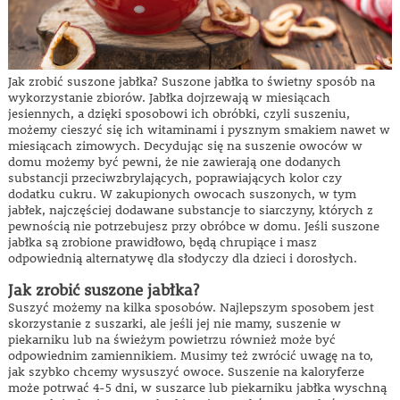
Jak zrobić suszone jabłka? Suszone jabłka to świetny sposób na
wykorzystanie zbiorów. Jabłka dojrzewają w miesiącach
jesiennych, a dzięki sposobowi ich obróbki, czyli suszeniu,
możemy cieszyć się ich witaminami i pysznym smakiem nawet w
miesiącach zimowych. Decydując się na suszenie owoców w
domu możemy być pewni, że nie zawierają one dodanych
substancji przeciwzbrylających, poprawiających kolor czy
dodatku cukru. W zakupionych owocach suszonych, w tym
jabłek, najczęściej dodawane substancje to siarczyny, których z
pewnością nie potrzebujesz przy obróbce w domu. Jeśli suszone
jabłka są zrobione prawidłowo, będą chrupiące i masz
odpowiednią alternatywę dla słodyczy dla dzieci i dorosłych.
Jak zrobić suszone jabłka?
Suszyć możemy na kilka sposobów. Najlepszym sposobem jest
skorzystanie z suszarki, ale jeśli jej nie mamy, suszenie w
piekarniku lub na świeżym powietrzu również może być
odpowiednim zamiennikiem. Musimy też zwrócić uwagę na to,
jak szybko chcemy wysuszyć owoce. Suszenie na kaloryferze
może potrwać 4-5 dni, w suszarce lub piekarniku jabłka wyschną