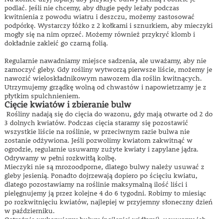
podlać. Jeśli nie chcemy, aby długie pędy leżały podczas
kwitnienia z powodu wiatru i deszczu, możemy zastosować
podpórkę. Wystarczy łóżko z 2 kołkami i sznurkiem, aby mieczyki
mogły się na nim oprzeć. Możemy również przykryć klomb i
dokładnie zakleić go czarną folią.
Regularnie nawadniamy miejsce sadzenia, ale uważamy, aby nie
zamoczyć gleby. Gdy rośliny wytworzą pierwsze liście, możemy je
nawozić wieloskładnikowym nawozem dla roślin kwitnących.
Utrzymujemy grządkę wolną od chwastów i napowietrzamy je z
płytkim spulchnieniem.
Cięcie kwiatów i zbieranie bulw
Rośliny nadają się do cięcia do wazonu, gdy mają otwarte od 2 do
3 dolnych kwiatów. Podczas cięcia staramy się pozostawić
wszystkie liście na roślinie, w przeciwnym razie bulwa nie
zostanie odżywiona. Jeśli pozwolimy kwiatom zakwitnąć w
ogrodzie, regularnie usuwamy zużyte kwiaty i zapylane jądra.
Odrywamy w pełni rozkwitłą kolbę.
Mieczyki nie są mrozoodporne, dlatego bulwy należy usuwać z
gleby jesienią. Ponadto dojrzewają dopiero po ścięciu kwiatu,
dlatego pozostawiamy na roślinie maksymalną ilość liści i
pielęgnujemy ją przez kolejne 4 do 6 tygodni. Robimy to miesiąc
po rozkwitnięciu kwiatów, najlepiej w przyjemny słoneczny dzień
w październiku.