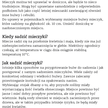
Mieczyk można też uprawiać w doniczce, ale będzie to nieco
trudniejsze. Mogą być uprawiane samodzielnie z odpowiednim
podłożem lub jako część letniej mieszanki zawierającej również
inne bulwy i cebulki.
Do uprawy w pojemnikach wybieramy mniejsze bulwy mieczyk,
które sadzimy na głębokość ok. 10 cm. Umieść doniczkę w
nasłonecznionym miejscu.
Kiedy sadzić mieczyki?
Miecze sadzi się na przełomie kwietnia i maja, kiedy nie ma już
niebezpieczeństwa zamarznięcia w glebie. Niektórzy ogrodnicy
czekają, aż temperatura w ciągu dnia osiągnie stabilną
temperaturę 10°C.
Jak sadzić mieczyki?
Istnieje kilka sposobów na przygotowanie bulw do sadzenia i jak
postępować z samym sadzeniem mieczyków. Wiele zależy od
konkretnej odmiany i wielkości bulwy. Zawsze zalecamy
przestrzeganie instrukcji na opakowaniu nasion.
Wybierając stojak dbamy o to, aby przyszłe rośliny miały
wystarczającą ilość światła słonecznego. Miejsce powinno być
jasne i mieć dobry przepływ powietrza, ale nie powinno być
wietrznie. Będą rosły również w miejscach zacienionych przez
drzewa, ale w takim przypadku istnieje ryzyko, że będą miały
mniej kwiatów.