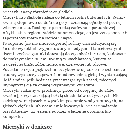
Mieczyk, znany również jako
gladiola
Mieczyk lub gladiola należą do letnich roślin bulwiastych. Kwiaty
kwitną stopniowo od dołu do góry i ozdabiają ogrody od późnej
wiosny do lata. Rośliny te pochodzą zarówno z południowej
Afryki, jak iz regionu śródziemnomorskiego, co jest związane z ich
zapotrzebowaniem na słońce i ciepło.
Te odporne (ale nie mrozoodporne) rośliny charakteryzują się
średnio wysokimi, wyprostowanymi łodygami i lancetowatymi
liśćmi. Wyższe gatunki dorastają do wysokości 150 cm, karłowate
do maksymalnie 80 cm. Kwitną w wachlarzach, kwiaty są
najczęściej białe, żółte, fioletowe, czerwone lub różowe.
Posiadanie rzędu pięknych mieczyków w ogrodzie nie jest bardzo
trudne, wystarczy zapewnić im odpowiednią glebę i wystarczającą
ilość słońca. Jeśli będziesz przestrzegać tych zasad, mieczyki
wynagrodzą cię za opiekę wspaniałymi kwiatami.
Mieczyki sadzimy w próchnicy, glebie od obojętnej do słabo
kwaśnej, z wystarczającą ilością składników odżywczych. Nie
sadzimy w miejscach o wysokim poziomie wód gruntowych, na
glebach ciężkich lub nadmiernie kwaśnych. Miejsce sadzenia
przygotujemy już jesienią poprzez włączenie obornika lub
kompostu.
Mieczyki w doniczce