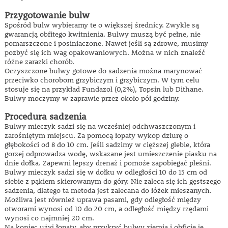
Przygotowanie bulw
Spośród bulw wybieramy te o większej średnicy. Zwykle są
gwarancją obfitego kwitnienia. Bulwy muszą być pełne, nie
pomarszczone i posiniaczone. Nawet jeśli są zdrowe, musimy
pozbyć się ich wag opakowaniowych. Można w nich znaleźć
różne zarazki chorób.
Oczyszczone bulwy gotowe do sadzenia można marynować
przeciwko chorobom grzybiczym i grzybiczym. W tym celu
stosuje się na przykład Fundazol (0,2%), Topsin lub Dithane.
Bulwy moczymy w zaprawie przez około pół godziny.
Procedura sadzenia
Bulwy mieczyk sadzi się na wcześniej odchwaszczonym i
zarośniętym miejscu. Za pomocą łopaty wykop dziurę o
głębokości od 8 do 10 cm. Jeśli sadzimy w cięższej glebie, która
gorzej odprowadza wodę, wskazane jest umieszczenie piasku na
dnie dołka. Zapewni lepszy drenaż i pomoże zapobiegać pleśni.
Bulwy mieczyk sadzi się w dołku w odległości 10 do 15 cm od
siebie z pąkiem skierowanym do góry. Nie zaleca się ich gęstszego
sadzenia, dlatego ta metoda jest zalecana do łóżek mieszanych.
Możliwa jest również uprawa pasami, gdy odległość między
otworami wynosi od 10 do 20 cm, a odległość między rzędami
wynosi co najmniej 20 cm.
Na koniec użyj łopaty, aby przykryć bulwy ziemią i obficie je