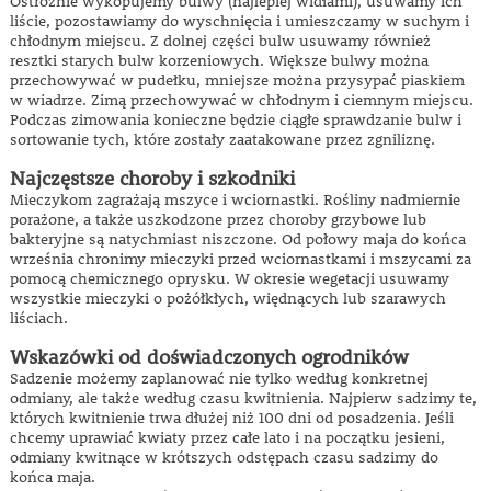
Ostrożnie wykopujemy bulwy (najlepiej widłami), usuwamy ich
liście, pozostawiamy do wyschnięcia i umieszczamy w suchym i
chłodnym miejscu. Z dolnej części bulw usuwamy również
resztki starych bulw korzeniowych. Większe bulwy można
przechowywać w pudełku, mniejsze można przysypać piaskiem
w wiadrze. Zimą przechowywać w chłodnym i ciemnym miejscu.
Podczas zimowania konieczne będzie ciągłe sprawdzanie bulw i
sortowanie tych, które zostały zaatakowane przez zgniliznę.
Najczęstsze choroby i szkodniki
Mieczykom zagrażają mszyce i wciornastki. Rośliny nadmiernie
porażone, a także uszkodzone przez choroby grzybowe lub
bakteryjne są natychmiast niszczone. Od połowy maja do końca
września chronimy mieczyki przed wciornastkami i mszycami za
pomocą chemicznego oprysku. W okresie wegetacji usuwamy
wszystkie mieczyki o pożółkłych, więdnących lub szarawych
liściach.
Wskazówki od doświadczonych ogrodników
Sadzenie możemy zaplanować nie tylko według konkretnej
odmiany, ale także według czasu kwitnienia. Najpierw sadzimy te,
których kwitnienie trwa dłużej niż 100 dni od posadzenia. Jeśli
chcemy uprawiać kwiaty przez całe lato i na początku jesieni,
odmiany kwitnące w krótszych odstępach czasu sadzimy do
końca maja.