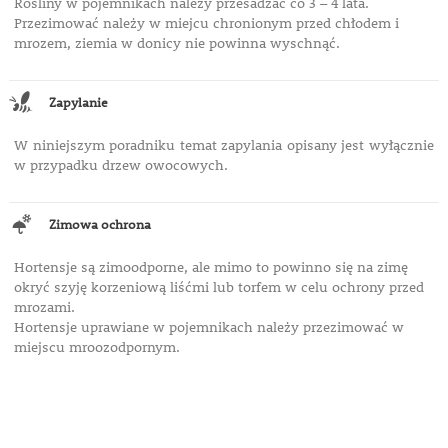
Rośliny w pojemnikach należy przesadzać co 3 – 4 lata.
Przezimować należy w miejcu chronionym przed chłodem i
mrozem, ziemia w donicy nie powinna wyschnąć.
Zapylanie
W niniejszym poradniku temat zapylania opisany jest wyłącznie
w przypadku drzew owocowych.
Zimowa ochrona
Hortensje są zimoodporne, ale mimo to powinno się na zimę
okryć szyję korzeniową liśćmi lub torfem w celu ochrony przed
mrozami.
Hortensje uprawiane w pojemnikach należy przezimować w
miejscu mroozodpornym.