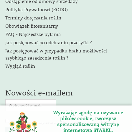
Odstąpienie od umowy sprzedaży
Polityka Prywatności (RODO)
Terminy doręczania roślin
Obowiązek fitosanitarny
FAQ - Najczęstsze pytania
Jak postępować po odebraniu przesyłki ?
Jak postępować w przypadku braku możliwości
szybkiego zasadzenia roślin ?
Wygląd roślin
Nowości e-mailem
Wyrażając zgodę na używanie
plików cookie, tworzysz
(RODO)
Wyrażam zgodę na przetwarzanie danych osobowych
.
spersonalizowaną witrynę
internetową STARKL.