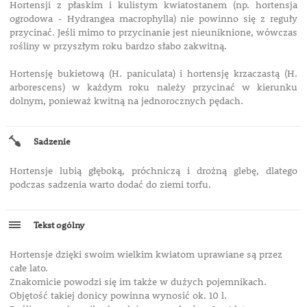
Hortensji z płaskim i kulistym kwiatostanem (np. hortensja
ogrodowa - Hydrangea macrophylla) nie powinno się z reguły
przycinać. Jeśli mimo to przycinanie jest nieuniknione, wówczas
rośliny w przyszłym roku bardzo słabo zakwitną.
Hortensję bukietową (H. paniculata) i hortensję krzaczastą (H.
arborescens) w każdym roku należy przycinać w kierunku
dolnym, ponieważ kwitną na jednorocznych pędach.
Sadzenie
Hortensje lubią głęboką, próchniczą i drożną glebę, dlatego
podczas sadzenia warto dodać do ziemi torfu.
Tekst ogólny
Hortensje dzięki swoim wielkim kwiatom uprawiane są przez
całe lato.
Znakomicie powodzi się im także w dużych pojemnikach.
Objętość takiej donicy powinna wynosić ok. 10 l.