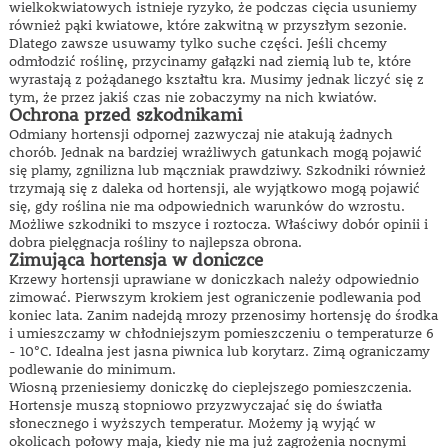
wielkokwiatowych istnieje ryzyko, że podczas cięcia usuniemy
również pąki kwiatowe, które zakwitną w przyszłym sezonie.
Dlatego zawsze usuwamy tylko suche części. Jeśli chcemy
odmłodzić roślinę, przycinamy gałązki nad ziemią lub te, które
wyrastają z pożądanego kształtu kra. Musimy jednak liczyć się z
tym, że przez jakiś czas nie zobaczymy na nich kwiatów.
Ochrona przed szkodnikami
Odmiany hortensji odpornej zazwyczaj nie atakują żadnych
chorób. Jednak na bardziej wrażliwych gatunkach mogą pojawić
się plamy, zgnilizna lub mączniak prawdziwy. Szkodniki również
trzymają się z daleka od hortensji, ale wyjątkowo mogą pojawić
się, gdy roślina nie ma odpowiednich warunków do wzrostu.
Możliwe szkodniki to mszyce i roztocza. Właściwy dobór opinii i
dobra pielęgnacja rośliny to najlepsza obrona.
Zimująca hortensja w doniczce
Krzewy hortensji uprawiane w doniczkach należy odpowiednio
zimować. Pierwszym krokiem jest ograniczenie podlewania pod
koniec lata. Zanim nadejdą mrozy przenosimy hortensję do środka
i umieszczamy w chłodniejszym pomieszczeniu o temperaturze 6
- 10°C. Idealna jest jasna piwnica lub korytarz. Zimą ograniczamy
podlewanie do minimum.
Wiosną przeniesiemy doniczkę do cieplejszego pomieszczenia.
Hortensje muszą stopniowo przyzwyczajać się do światła
słonecznego i wyższych temperatur. Możemy ją wyjąć w
okolicach połowy maja, kiedy nie ma już zagrożenia nocnymi