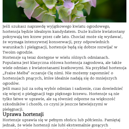
Jeśli szukasz naprawdę wyjątkowego kwiatu ogrodowego,
hortensja będzie idealnym kandydatem. Duże kuliste kwiatostany
pokrywają ten krzew przez całe lato. Chociaż może się wydawać,
że wymaga intensywnej konserwacji, przy odpowiednich
warunkach i pielęgnacji, hortensje będą się dobrze rozwijać w
Twoim ogrodzie.
Hortensje są teraz dostępne w wielu różnych odmianach.
Popularna jest klasyczna różowa hortensja zagrodowa, ale także
wiele odmian z kwiatostanami kratkowymi. Na przykład hortensja
„Fraise Melba” oczaruje Cię nimi. Nie możemy zapomnieć o
hortensjach pnących, które idealnie nadają się do mniejszych
ogrodów.
Jeśli masz już za sobą wybór odmian i sadzenie, czas dowiedzieć
się więcej o pielęgnacji tego pięknego krzewu. Hortensje są nie
tylko łatwe w uprawie, ale są również odporne na większość
szkodników i chorób, co czyni je jeszcze łatwiejszymi w
pielęgnacji.
Uprawa hortensji
Hortensje uprawia się w pełnym słońcu lub półcieniu. Pamiętaj
jednak, że wiele hortensji nie lubi ekstremalnie gorących