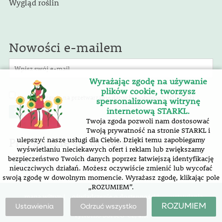
Wygląd roślin
Nowości e-mailem
Wyrażając zgodę na używanie
plików cookie, tworzysz
(RODO)
Wyrażam zgodę na przetwarzanie danych osobowych
.
spersonalizowaną witrynę
internetową STARKL.
Twoja zgoda pozwoli nam dostosować
Twoją prywatność na stronie STARKL i
Przyłączcie się do nas !
ulepszyć nasze usługi dla Ciebie. Dzięki temu zapobiegamy
wyświetlaniu nieciekawych ofert i reklam lub zwiększamy
bezpieczeństwo Twoich danych poprzez łatwiejszą identyfikację
nieuczciwych działań. Możesz oczywiście zmienić lub wycofać
swoją zgodę w dowolnym momencie. Wyrażasz zgodę, klikając pole
„ROZUMIEM”.
mapa witryn |
oświadczenie o dostępności
|
ustawienia
plików cookie
ROZUMIEM
Ustawienia
Odrzuć wszystko
Vytvořilo SOFICO-CZ, a.s.