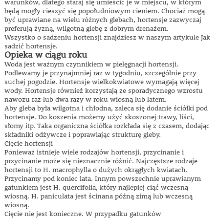
warunków, dlatego staraj się umieścić je w miejscu, w którym
będą mogły cieszyć się popołudniowym cieniem. Chociaż mogą
być uprawiane na wielu różnych glebach, hortensje zazwyczaj
preferują żyzną, wilgotną glebę z dobrym drenażem.
Wszystko o sadzeniu hortensji znajdziesz w naszym artykule Jak
sadzić hortensje.
Opieka w ciągu roku
Woda jest ważnym czynnikiem w pielęgnacji hortensji.
Podlewamy je przynajmniej raz w tygodniu, szczególnie przy
suchej pogodzie. Hortensje wielkokwiatowe wymagają więcej
wody. Hortensje również korzystają ze sporadycznego wzrostu
nawozu raz lub dwa razy w roku wiosną lub latem.
Aby gleba była wilgotna i chłodna, zaleca się dodanie ściółki pod
hortensje. Do koszenia możemy użyć skoszonej trawy, liści,
słomy itp. Taka organiczna ściółka rozkłada się z czasem, dodając
składniki odżywcze i poprawiając strukturę gleby.
Cięcie hortensji
Ponieważ istnieje wiele rodzajów hortensji, przycinanie i
przycinanie może się nieznacznie różnić. Najczęstsze rodzaje
hortensji to H. macrophylla o dużych okrągłych kwiatach.
Przycinamy pod koniec lata. Innym powszechnie uprawianym
gatunkiem jest H. quercifolia, który najlepiej ciąć wczesną
wiosną. H. paniculata jest ścinana późną zimą lub wczesną
wiosną.
Cięcie nie jest konieczne. W przypadku gatunków