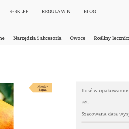
E-SKLEP
REGULAMIN
BLOG
ne
Narzędzia i akcesoria
Owoce
Rośliny lecznic
Miodo-
dajna
Ilość w opakowaniu
szt.
Szacowana data wysy