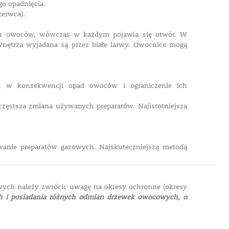
go opadnięcia.
zerwca).
ch owoców, wówczas w każdym pojawia się otwór. W
wnętrza wyjadana są przez białe larwy. Owocnice mogą
h, w konsekwencji opad owoców i ograniczenie ich
jczęstsza zmiana używanych preparatów. Najistotniejsza
wanie preparatów gazowych. Najskuteczniejszą metodą
ych należy zwrócic uwagę na okresy ochronne (okresy
h i posiadania różnych odmian drzewek owocowych, o