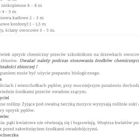
i niskopienne 6 - 8 m
 4 - 5 m
zewa karłowe 2 - 3 m
owe kordony) 1 - 1,5 m
ty, ściany owocowe 3 - 5 m.
olwiek oprysk chemiczny przeciw szkodnikom na drzewkach owocow
o zbiorów.
Uważać należy podczas stosowania środków chemicznyc
załości zbiorczej !
zaniem może być użycie preparatu biologicznego.
a
liściach i wierzchołkach pędów, przy mocniejszym porażeniu dochodzi
wiednie środkami przeciw owadom ssącym.
yciel
ne rośliny. Żyjące pod owalną tarczką mszyce wysysają roślinie soki 
wy oprysk pędów.
owiec
a: pąki kwiatowe nie otwierają się i brązowieją. Wnętrza kwiatów po
k przed zakwitnięciem środkami owadobójczymi.
ocineczka