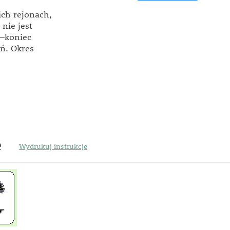
ch rejonach,
nie jest
k–koniec
ń. Okres
e
Wydrukuj instrukcje