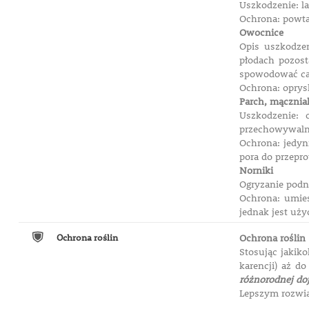
Uszkodzenie: l
Ochrona: powtar
Owocnice
Opis uszkodze
płodach pozost
spowodować ca
Ochrona: oprys
Parch, mącznia
Uszkodzenie: 
przechowywaln
Ochrona: jedyn
pora do przepr
Norniki
Ogryzanie podn
Ochrona: umies
jednak jest uży
Ochrona roślin
Ochrona roślin
Stosując jakik
karencji) aż d
różnorodnej dojr
Lepszym rozwią