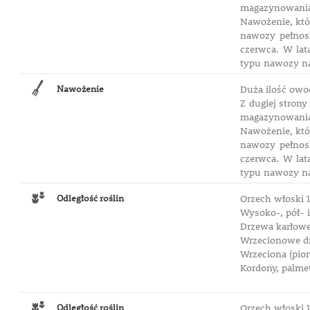
magazynowani
Nawożenie, któr
nawozy pełnos
czerwca. W lat
typu nawozy na
Nawożenie
Duża ilość owo
Z dugiej stron
magazynowani
Nawożenie, któr
nawozy pełnos
czerwca. W lat
typu nawozy na
Odległość roślin
Orzech włoski 1
Wysoko-, pół- 
Drzewa karłowe
Wrzecionowe dr
Wrzeciona (pion
Kordony, palme
Odległość roślin
Orzech włoski 1