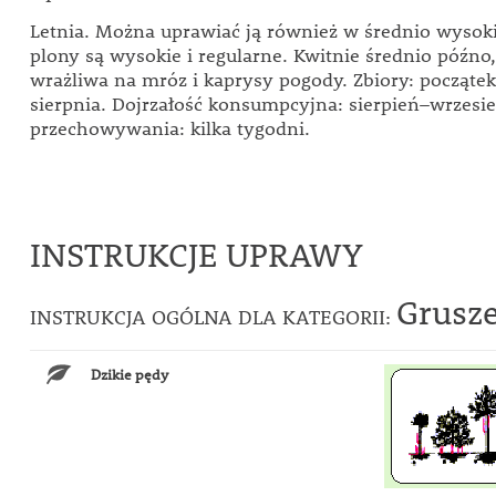
Letnia. Można uprawiać ją również w średnio wysoki
plony są wysokie i regularne. Kwitnie średnio późno, 
wrażliwa na mróz i kaprysy pogody. Zbiory: począte
sierpnia. Dojrzałość konsumpcyjna: sierpień–wrzesie
przechowywania: kilka tygodni.
INSTRUKCJE UPRAWY
Grusz
INSTRUKCJA OGÓLNA DLA KATEGORII:
Dzikie pędy