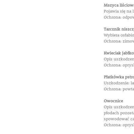
Mszyca liściow
Pojawia się na 
Ochrona: odpo
Tarcznik niszcz
Wybiera osłabio
Ochrona: zimo
Kwieciak jabłk
Opis uszkodzeni
Ochrona: oprys
Płatkówka pstr
Uszkodzenie: l
Ochrona: powtar
Owocnice
Opis uszkodzen
płodach pozost
spowodować ca
Ochrona: oprys