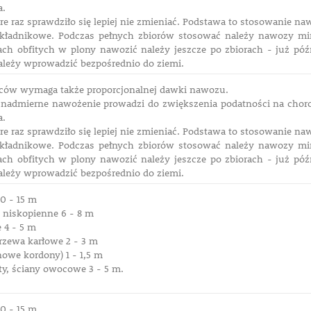
a.
e raz sprawdziło się lepiej nie zmieniać. Podstawa to stosowanie n
kładnikowe. Podczas pełnych zbiorów stosować należy nawozy min
ach obfitych w plony nawozić należy jeszcze po zbiorach - już pó
leży wprowadzić bezpośrednio do ziemi.
ców wymaga także proporcjonalnej dawki nawozu.
y nadmierne nawożenie prowadzi do zwiększenia podatności na chor
a.
e raz sprawdziło się lepiej nie zmieniać. Podstawa to stosowanie n
kładnikowe. Podczas pełnych zbiorów stosować należy nawozy min
ach obfitych w plony nawozić należy jeszcze po zbiorach - już pó
leży wprowadzić bezpośrednio do ziemi.
0 - 15 m
i niskopienne 6 - 8 m
 4 - 5 m
zewa karłowe 2 - 3 m
owe kordony) 1 - 1,5 m
ty, ściany owocowe 3 - 5 m.
0 - 15 m