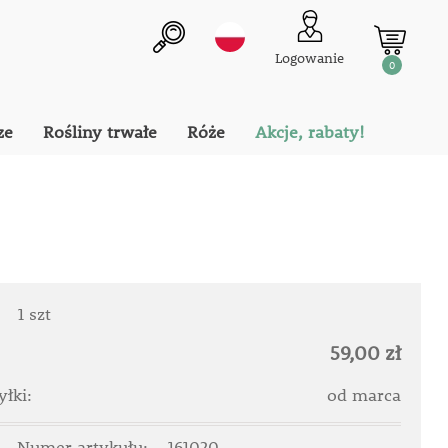
Logowanie
0
ze
Rośliny trwałe
Róże
Akcje, rabaty!
:
1 szt
59,00 zł
łki:
od marca
Numer artykułu:
161020