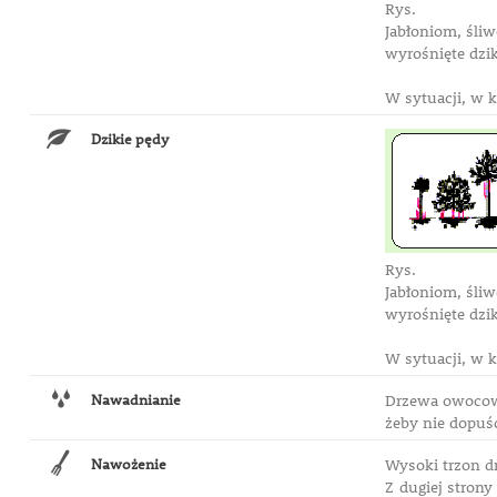
Rys.
Jabłoniom, śliw
wyrośnięte dzi
W sytuacji, w k
Dzikie pędy
Rys.
Jabłoniom, śliw
wyrośnięte dzi
W sytuacji, w k
Nawadnianie
Drzewa owocowe
żeby nie dopuś
Nawożenie
Wysoki trzon d
Z dugiej stron