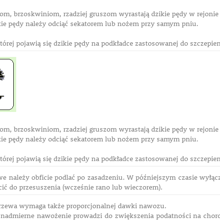
om, brzoskwiniom, rzadziej gruszom wyrastają dzikie pędy w rejonie 
kie pędy należy odciąć sekatorem lub nożem przy samym pniu.
tórej pojawią się dzikie pędy na podkładce zastosowanej do szczepie
om, brzoskwiniom, rzadziej gruszom wyrastają dzikie pędy w rejonie 
kie pędy należy odciąć sekatorem lub nożem przy samym pniu.
tórej pojawią się dzikie pędy na podkładce zastosowanej do szczepie
 należy obficie podlać po zasadzeniu. W późniejszym czasie wyłąc
cić do przesuszenia (wcześnie rano lub wieczorem).
rzewa wymaga także proporcjonalnej dawki nawozu.
y nadmierne nawożenie prowadzi do zwiększenia podatności na chor