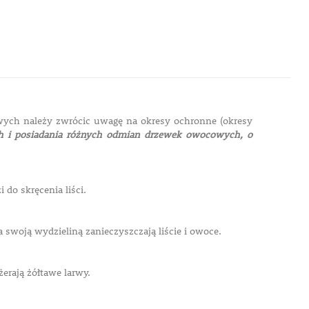
ych należy zwrócic uwagę na okresy ochronne (okresy
h i posiadania różnych odmian drzewek owocowych, o
 do skręcenia liści.
a swoją wydzieliną zanieczyszczają liście i owoce.
żerają żółtawe larwy.