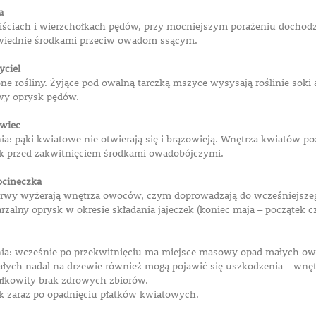
a
liściach i wierzchołkach pędów, przy mocniejszym porażeniu dochodzi 
wiednie środkami przeciw owadom ssącym.
yciel
ne rośliny. Żyjące pod owalną tarczką mszyce wysysają roślinie soki 
wy oprysk pędów.
owiec
a: pąki kwiatowe nie otwierają się i brązowieją. Wnętrza kwiatów poż
k przed zakwitnięciem środkami owadobójczymi.
ocineczka
arwy wyżerają wnętrza owoców, czym doprowadzają do wcześniejszeg
zalny oprysk w okresie składania jajeczek (koniec maja – początek c
ia: wcześnie po przekwitnięciu ma miejsce masowy opad małych o
ałych nadal na drzewie również mogą pojawić się uszkodzenia - wnęt
łkowity brak zdrowych zbiorów.
k zaraz po opadnięciu płatków kwiatowych.