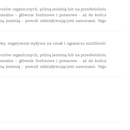
awozów organicznych, późną jesienią lub na przedwiośniu
eralne – głównie fosforowe i potasowe - aż do końca
źną jesienią - powoli oddziaływującymi nawozami. Tego
oby, negatywnie wpływa na smak i ogranicza możliwość
awozów organicznych, późną jesienią lub na przedwiośniu
eralne – głównie fosforowe i potasowe - aż do końca
źną jesienią - powoli oddziaływującymi nawozami.
Tego