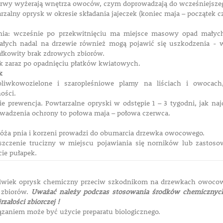
arwy wyżerają wnętrza owoców, czym doprowadzają do wcześniejsze
zalny oprysk w okresie składania jajeczek (koniec maja – początek c
nia: wcześnie po przekwitnięciu ma miejsce masowy opad mały
ałych nadal na drzewie również mogą pojawić się uszkodzenia - 
łkowity brak zdrowych zbiorów.
k zaraz po opadnięciu płatków kwiatowych.
k
oliwkowozielone i szaropleśniowe plamy na liściach i owocac
ości.
ie prewencja. Powtarzalne opryski w odstępie 1 – 3 tygodni, jak na
owadzenia ochrony to połowa maja – połowa czerwca.
óża pnia i korzeni prowadzi do obumarcia drzewka owocowego.
zczenie trucizny w miejscu pojawiania się norników lub zastoso
cie pułapek.
olwiek oprysk chemiczny przeciw szkodnikom na drzewkach owocow
o zbiorów.
Uważać należy podczas stosowania środków chemicznyc
załości zbiorczej !
zaniem może być użycie preparatu biologicznego.