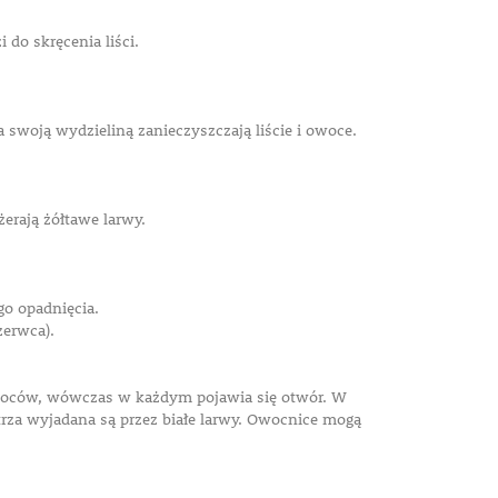
do skręcenia liści.
a swoją wydzieliną zanieczyszczają liście i owoce.
erają żółtawe larwy.
o opadnięcia.
zerwca).
woców, wówczas w każdym pojawia się otwór. W
rza wyjadana są przez białe larwy. Owocnice mogą