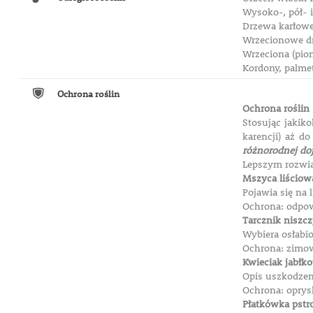
Wysoko-, pół- 
Drzewa karłowe
Wrzecionowe dr
Wrzeciona (pion
Kordony, palme
Ochrona roślin
Ochrona roślin
Stosując jakik
karencji) aż d
różnorodnej dojr
Lepszym rozwią
Mszyca liściow
Pojawia się na 
Ochrona: odpo
Tarcznik niszcz
Wybiera osłabio
Ochrona: zimo
Kwieciak jabłk
Opis uszkodzeni
Ochrona: oprys
Płatkówka pstr