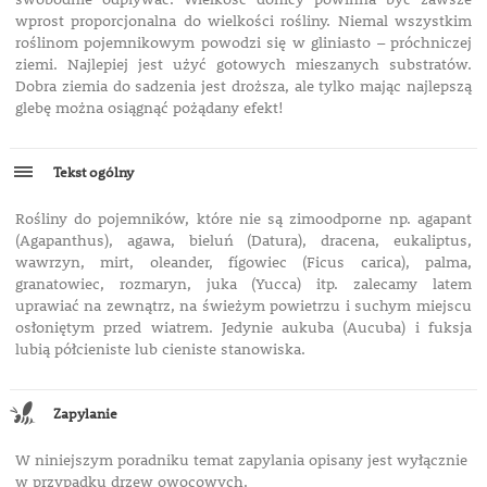
wprost proporcjonalna do wielkości rośliny. Niemal wszystkim
roślinom pojemnikowym powodzi się w gliniasto – próchniczej
ziemi. Najlepiej jest użyć gotowych mieszanych substratów.
Dobra ziemia do sadzenia jest droższa, ale tylko mając najlepszą
glebę można osiągnąć pożądany efekt!
Tekst ogólny
Rośliny do pojemników, które nie są zimoodporne np. agapant
(Agapanthus), agawa, bieluń (Datura), dracena, eukaliptus,
wawrzyn, mirt, oleander, fígowiec (Ficus carica), palma,
granatowiec, rozmaryn, juka (Yucca) itp. zalecamy latem
uprawiać na zewnątrz, na świeżym powietrzu i suchym miejscu
osłoniętym przed wiatrem. Jedynie aukuba (Aucuba) i fuksja
lubią półcieniste lub cieniste stanowiska.
Zapylanie
W niniejszym poradniku temat zapylania opisany jest wyłącznie
w przypadku drzew owocowych.