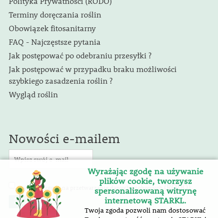
Polityka Prywatności (RODO)
Terminy doręczania roślin
Obowiązek fitosanitarny
FAQ - Najczęstsze pytania
Jak postępować po odebraniu przesyłki ?
Jak postępować w przypadku braku możliwości
szybkiego zasadzenia roślin ?
Wygląd roślin
Nowości e-mailem
Wyrażając zgodę na używanie
plików cookie, tworzysz
(RODO)
Wyrażam zgodę na przetwarzanie danych osobowych
.
spersonalizowaną witrynę
internetową STARKL.
Twoja zgoda pozwoli nam dostosować