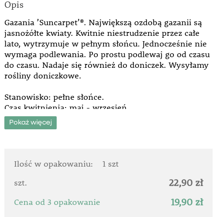
Opis
Gazania ’Suncarpet’®.
Największą ozdobą gazanii są
jasnożółte kwiaty. Kwitnie niestrudzenie przez całe
lato, wytrzymuje w pełnym słońcu. Jednocześnie nie
wymaga podlewania. Po prostu podlewaj go od czasu
do czasu. Nadaje się również do doniczek. Wysyłamy
rośliny doniczkowe.
Stanowisko: pełne słońce.
Czas kwitnienia: maj - wrzesień.
Wysokość: około 40 cm.
Pokaż więcej
Ilość w opakowaniu:
1 szt
22,90 zł
szt.
19,90 zł
Cena od 3 opakowanie