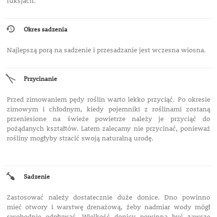
fuksjach.
Okres sadzenia
Najlepszą porą na sadzenie i przesadzanie jest wczesna wiosna.
Przycinanie
Przed zimowaniem pędy roślin warto lekko przyciąć. Po okresie
zimowym i chłodnym, kiedy pojemniki z roślinami zostaną
przeniesione na świeże powietrze należy je przyciąć do
pożądanych kształtów. Latem zalecamy nie przycinać, ponieważ
rośliny mogłyby stracić swoją naturalną urodę.
Sadzenie
Zastosować należy dostatecznie duże donice. Dno powinno
mieć otwory i warstwę drenażową, żeby nadmiar wody mógł
swobodnie odpływać. Wielkość donicy powinna być zawsze