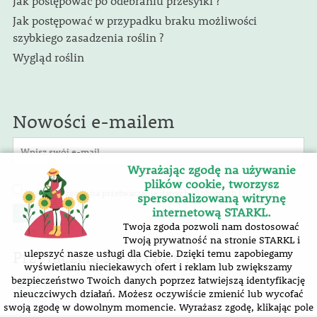
Jak postępować po odebraniu przesyłki ?
Jak postępować w przypadku braku możliwości
szybkiego zasadzenia roślin ?
Wygląd roślin
Nowości e-mailem
Wyrażając zgodę na używanie
plików cookie, tworzysz
(RODO)
Wyrażam zgodę na przetwarzanie danych osobowych
.
spersonalizowaną witrynę
internetową STARKL.
Twoja zgoda pozwoli nam dostosować
Twoją prywatność na stronie STARKL i
Przyłączcie się do nas !
ulepszyć nasze usługi dla Ciebie. Dzięki temu zapobiegamy
wyświetlaniu nieciekawych ofert i reklam lub zwiększamy
bezpieczeństwo Twoich danych poprzez łatwiejszą identyfikację
nieuczciwych działań. Możesz oczywiście zmienić lub wycofać
swoją zgodę w dowolnym momencie. Wyrażasz zgodę, klikając pole