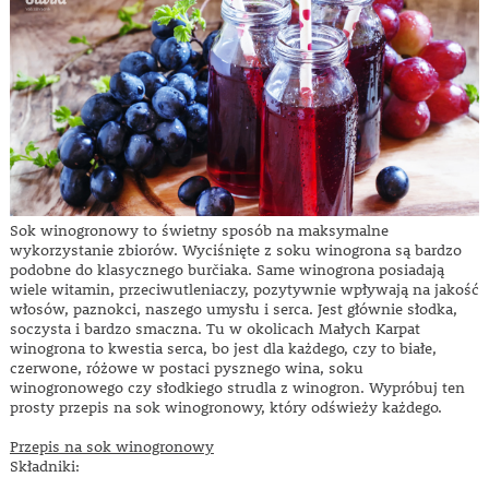
Sok winogronowy to świetny sposób na maksymalne
wykorzystanie zbiorów. Wyciśnięte z soku winogrona są bardzo
podobne do klasycznego burčiaka. Same winogrona posiadają
wiele witamin, przeciwutleniaczy, pozytywnie wpływają na jakość
włosów, paznokci, naszego umysłu i serca. Jest głównie słodka,
soczysta i bardzo smaczna. Tu w okolicach Małych Karpat
winogrona to kwestia serca, bo jest dla każdego, czy to białe,
czerwone, różowe w postaci pysznego wina, soku
winogronowego czy słodkiego strudla z winogron. Wypróbuj ten
prosty przepis na sok winogronowy, który odświeży każdego.
Przepis na sok winogronowy
Składniki: