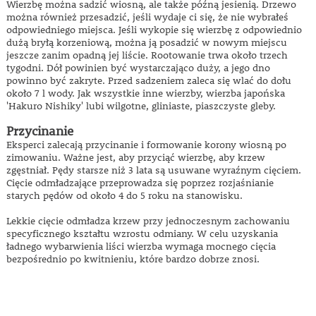
Wierzbę można sadzić wiosną, ale także późną jesienią. Drzewo
można również przesadzić, jeśli wydaje ci się, że nie wybrałeś
odpowiedniego miejsca. Jeśli wykopie się wierzbę z odpowiednio
dużą bryłą korzeniową, można ją posadzić w nowym miejscu
jeszcze zanim opadną jej liście. Rootowanie trwa około trzech
tygodni. Dół powinien być wystarczająco duży, a jego dno
powinno być zakryte. Przed sadzeniem zaleca się wlać do dołu
około 7 l wody. Jak wszystkie inne wierzby, wierzba japońska
'Hakuro Nishiky' lubi wilgotne, gliniaste, piaszczyste gleby.
Przycinanie
Eksperci zalecają przycinanie i formowanie korony wiosną po
zimowaniu. Ważne jest, aby przyciąć wierzbę, aby krzew
zgęstniał. Pędy starsze niż 3 lata są usuwane wyraźnym cięciem.
Cięcie odmładzające przeprowadza się poprzez rozjaśnianie
starych pędów od około 4 do 5 roku na stanowisku.
Lekkie cięcie odmładza krzew przy jednoczesnym zachowaniu
specyficznego kształtu wzrostu odmiany. W celu uzyskania
ładnego wybarwienia liści wierzba wymaga mocnego cięcia
bezpośrednio po kwitnieniu, które bardzo dobrze znosi.