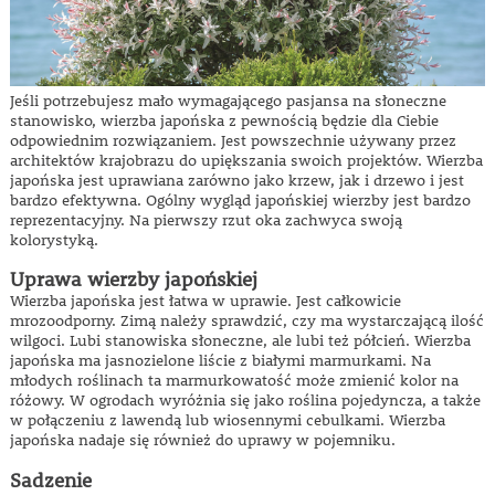
Jeśli potrzebujesz mało wymagającego pasjansa na słoneczne
stanowisko, wierzba japońska z pewnością będzie dla Ciebie
odpowiednim rozwiązaniem. Jest powszechnie używany przez
architektów krajobrazu do upiększania swoich projektów. Wierzba
japońska jest uprawiana zarówno jako krzew, jak i drzewo i jest
bardzo efektywna. Ogólny wygląd japońskiej wierzby jest bardzo
reprezentacyjny. Na pierwszy rzut oka zachwyca swoją
kolorystyką.
Uprawa wierzby japońskiej
Wierzba japońska jest łatwa w uprawie. Jest całkowicie
mrozoodporny. Zimą należy sprawdzić, czy ma wystarczającą ilość
wilgoci. Lubi stanowiska słoneczne, ale lubi też półcień. Wierzba
japońska ma jasnozielone liście z białymi marmurkami. Na
młodych roślinach ta marmurkowatość może zmienić kolor na
różowy. W ogrodach wyróżnia się jako roślina pojedyncza, a także
w połączeniu z lawendą lub wiosennymi cebulkami. Wierzba
japońska nadaje się również do uprawy w pojemniku.
Sadzenie