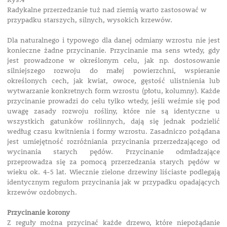
Radykalne przerzedzanie tuż nad ziemią warto zastosować w
przypadku starszych, silnych, wysokich krzewów.
Dla naturalnego i typowego dla danej odmiany wzrostu nie jest
konieczne żadne przycinanie. Przycinanie ma sens wtedy, gdy
jest prowadzone w określonym celu, jak np. dostosowanie
silniejszego rozwoju do małej powierzchni, wspieranie
określonych cech, jak kwiat, owoce, gęstość ulistnienia lub
wytwarzanie konkretnych form wzrostu (płotu, kolumny). Każde
przycinanie prowadzi do celu tylko wtedy, jeśli weźmie się pod
uwagę zasady rozwoju rośliny, które nie są identyczne u
wszystkich gatunków roślinnych, dają się jednak podzielić
według czasu kwitnienia i formy wzrostu. Zasadniczo pożądana
jest umiejętność rozróżniania przycinania przerzedzającego od
wycinania starych pędów. Przycinanie odmładzające
przeprowadza się za pomocą przerzedzania starych pędów w
wieku ok. 4-5 lat. Wiecznie zielone drzewiny liściaste podlegają
identycznym regułom przycinania jak w przypadku opadających
krzewów ozdobnych.
Przycinanie korony
Z reguły można przycinać każde drzewo, które niepożądanie