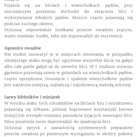
Pojawia się na liściach i wierzchołkach pędów, przy
mocniejszym porażeniu dochodzi do skręcenia liści i
wykrzywiania młodych pędów. Mszyce często pojawiają się
podczas suchego okresu.
Ochrona: odpowiednie środkami przeciw owadom ssącym,
warto zmeiniac środki, żeby nie doprowadzić do rezystencji.
Gąsienice owadów
Nie trudno zauważyć je w miejscach żerowania, w przypadku
silniejszego ataku mogą być ogryzione wszystkie liście na gałęzi
albo całe partie gałęzi aż do nerwów liści. W I stadium rozwoju
gąsienice pozostają razem w gniazdach na wierzchołkach pędów,
często oprzędzone. Usunięcie i spalenie wierzchołków pędów
jest najskuteczniejszą, najtańszą i najzdrowszą metodą ochrony.
Larwy kibitników i miniarek
W wyniku ataku tych szkodników na liściach bzu i ostrokrzewu
pojawiają się żółtawe, później brązowawe korytarzyki żerowe
(miny) lub wysepki rozmiaru paznokcia żyjących wewnątrz liści.
Silne porażenie może doprowadzić do opadnięcia liści.
Ochrona: oprysk z zawartością systemowych preparatów
przeciw owadom po pierwszym wystąpieniu w okolicy połowy