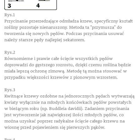
Rys.1
Przycinanie przerzedzające odmładza krzew, specyficzny kształt
rośliny pozostaje nienaruszony. Metoda ta "przymusza" do
tworzenia się nowych pędów. Podczas przycinania usuwać
należy starsze pędy najlepiej sekatorem.
Rys.2
Równomierne i prawie całe ścięcie wszystkich pędów
doprowadzi do gęstszego rozrostu, dzięki czemu roślina będzie
miała lepszą ochronę zimową. Metodę tą można stosować w
przypadku większości krzewów z pionowym wzrostem.
Rys.3
Kwitnące krzewy ozdobne na jednorocznych pędach wytwarzają
kwiaty wyłącznie na młodych końcówkach pędów powstałych
w bieżącym roku (np. Buddleia davidii). Zadaniem przycinania
jest wytworzenie jak największej ilości młodych pędów, co
można uzyskać poprzez radykalne ścięcie całego krzewu na
wiosnę przed pojawieniem się pierwszych pąków.
Rys.4