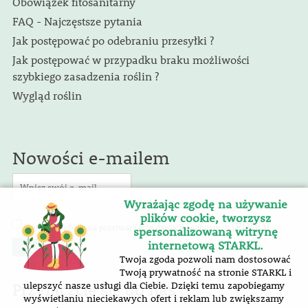
Obowiązek fitosanitarny
FAQ - Najczęstsze pytania
Jak postępować po odebraniu przesyłki ?
Jak postępować w przypadku braku możliwości
szybkiego zasadzenia roślin ?
Wygląd roślin
Nowości e-mailem
Wyrażając zgodę na używanie
plików cookie, tworzysz
(RODO)
Wyrażam zgodę na przetwarzanie danych osobowych
.
spersonalizowaną witrynę
internetową STARKL.
Twoja zgoda pozwoli nam dostosować
Twoją prywatność na stronie STARKL i
Przyłączcie się do nas !
ulepszyć nasze usługi dla Ciebie. Dzięki temu zapobiegamy
wyświetlaniu nieciekawych ofert i reklam lub zwiększamy