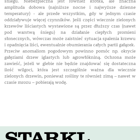
śniegu. Niebezpieczna jest również krótka, ale znaczna
amplituda dobowa (najniższe nocne i najwyższe dzienne
temperatury) - ale przede wszystkim, gdy w jednym czasie
oddziaływuje więcej czynników. Jeśli części wiecznie zielonych
krzewów liściastych wystawione są przez dłuższy czas (nawet
pod warstwą śniegu) na działanie ciepłych promieni
słonecznych, wówczas może zaistnieć sytuacja spalenia krzewu
i opadnięcia liści, ewentualnie obumierania całych partii gałązek.
Przeciw anomaliom pogodowym powinno pomóc np. okrycie
gałęziami drzew iglastych lub agrowłókniną. Ochrona może
zawieść, jeżeli w glebie nie będzie znajdować się dostateczna
ilość wilgoci, która jest szczególnie ważna dla wiecznie
zielonych drzewin, ponieważ rośliny te również zimą – nawet w
czasie mrozu – pobierają wodę.