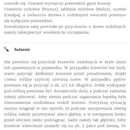
rozrosło się. Czasami wystarczy przerzedzić gęste korony.
Czereśnie ozdobne (Prunus), jabłonie ozdobne (Malus), surmie
(Catalpa), a zwłaszcza drzewa z ozdobnymi owocami powinno
się wyłącznie przerzedzać.
Poważniejsze rany powstałe po przycinaniu u drzew ozdobnych
należy zabezpieczyć woskiem do szczepienia.
Sadzenie
Nie powinno się przycinać krzewów ozdobnych w bryle ziemi
lub uprawianych w pojemniku. W przypadku krzewów bez bryły
warto przyciąć delikatnie korzenie przed posadzeniem, dzięki
czemu rośliny szybciej utworzą nowe. W przypadku pędów
powinno się je przyciąć o ok. 2/3 ich długości. Dołek wykopany
pod roślinę powinien być dostatecznie duży, a podczas sadzenia
należy pilnować, żeby ziemia podczas zagarniania łopatką była
równomiernia rozdzielona wokół korzeni. Powyższą sytuację
można osiągnąć w ten sposób, że podczas zasypywania ziemią
roślinę należy przytrzymać nieco głębiej, a w następnym kroku
przed ubiciem lekko podciągnąć. Sadzi należy tak głęboko, żeby
korzenie wierzchnie znalazły się na ok. 2 palce pod ziemią. Po