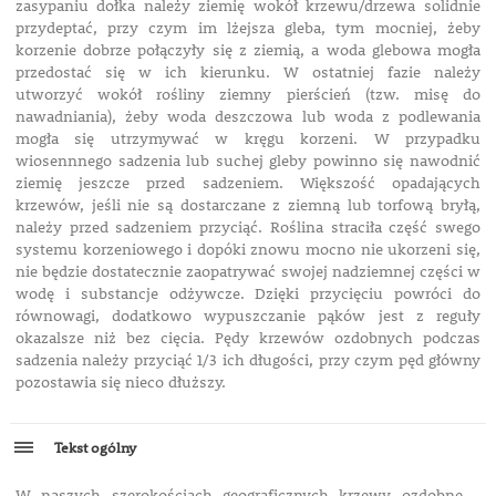
zasypaniu dołka należy ziemię wokół krzewu/drzewa solidnie
przydeptać, przy czym im lżejsza gleba, tym mocniej, żeby
korzenie dobrze połączyły się z ziemią, a woda glebowa mogła
przedostać się w ich kierunku. W ostatniej fazie należy
utworzyć wokół rośliny ziemny pierścień (tzw. misę do
nawadniania), żeby woda deszczowa lub woda z podlewania
mogła się utrzymywać w kręgu korzeni. W przypadku
wiosennnego sadzenia lub suchej gleby powinno się nawodnić
ziemię jeszcze przed sadzeniem. Większość opadających
krzewów, jeśli nie są dostarczane z ziemną lub torfową bryłą,
należy przed sadzeniem przyciąć. Roślina straciła część swego
systemu korzeniowego i dopóki znowu mocno nie ukorzeni się,
nie będzie dostatecznie zaopatrywać swojej nadziemnej części w
wodę i substancje odżywcze. Dzięki przycięciu powróci do
równowagi, dodatkowo wypuszczanie pąków jest z reguły
okazalsze niż bez cięcia. Pędy krzewów ozdobnych podczas
sadzenia należy przyciąć 1/3 ich długości, przy czym pęd główny
pozostawia się nieco dłuższy.
Tekst ogólny
W naszych szerokościach geograficznych krzewy ozdobne –