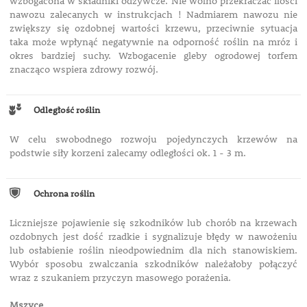
wzbogacona w składniki odżywcze. Nie wolno przekraczać ilości
nawozu zalecanych w instrukcjach ! Nadmiarem nawozu nie
zwiększy się ozdobnej wartości krzewu, przeciwnie sytuacja
taka może wpłynąć negatywnie na odporność roślin na mróz i
okres bardziej suchy. Wzbogacenie gleby ogrodowej torfem
znacząco wspiera zdrowy rozwój.
Odległość roślin
W celu swobodnego rozwoju pojedynczych krzewów na
podstwie siły korzeni zalecamy odległości ok. 1 - 3 m.
Ochrona roślin
Liczniejsze pojawienie się szkodników lub chorób na krzewach
ozdobnych jest dość rzadkie i sygnalizuje błędy w nawożeniu
lub osłabienie roślin nieodpowiednim dla nich stanowiskiem.
Wybór sposobu zwalczania szkodników należałoby połączyć
wraz z szukaniem przyczyn masowego porażenia.
Mszyce