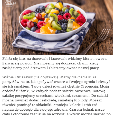
Zbliża się lato, na drzewach i krzewach widzimy kiście i owoce.
Barwią się powoli. Nie możemy się doczekać chwili, kiedy
zasiądziemy pod drzewem i zbierzemy owoce naszej pracy.
Wiśnie i truskawki już dojrzewają. Mamy dla Ciebie kilka
pomysłów na to, jak spożywać owoce z Twojego ogrodu i cieszyć
się ich smakiem. Twoje dzieci również chętnie Ci pomogą. Mogą
ozdobić filiżanki, w których podasz sałatkę owocową. Gotową
sałatkę posypujemy orzechami włoskimi, sezamem… Do sałatki
można również dodać czekoladę, śmietanę lub lody. Możesz
również pominąć te składniki. Zmniejsz kalorie i zrób coś
naprawdę dobrego dla swojego zdrowia. Czasem jednak nasze
ciało i otoczenie zasługują na rozkosz, a wtedy można sięgnąć po