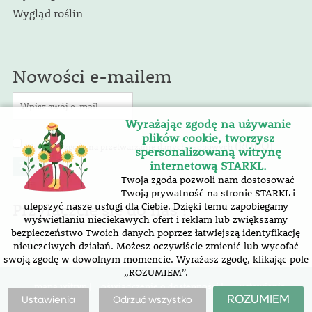
Wygląd roślin
Nowości e-mailem
Wyrażając zgodę na używanie
plików cookie, tworzysz
(RODO)
Wyrażam zgodę na przetwarzanie danych osobowych
.
spersonalizowaną witrynę
internetową STARKL.
Twoja zgoda pozwoli nam dostosować
Twoją prywatność na stronie STARKL i
Przyłączcie się do nas !
ulepszyć nasze usługi dla Ciebie. Dzięki temu zapobiegamy
wyświetlaniu nieciekawych ofert i reklam lub zwiększamy
bezpieczeństwo Twoich danych poprzez łatwiejszą identyfikację
nieuczciwych działań. Możesz oczywiście zmienić lub wycofać
swoją zgodę w dowolnym momencie. Wyrażasz zgodę, klikając pole
„ROZUMIEM”.
mapa witryn |
oświadczenie o dostępności
|
ustawienia
plików cookie
ROZUMIEM
Ustawienia
Odrzuć wszystko