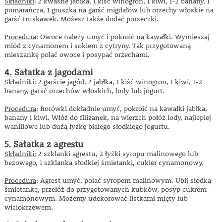
Składniki
: 2 kwaśne jabłka, 1 kiść winogron, 1 kiwi, 1-2 banany, 1
pomarańcza, 1 gruszka na garść migdałów lub orzechy włoskie na
garść truskawek. Możesz także dodać porzeczki.
Procedura
: Owoce należy umyć i pokroić na kawałki. Wymieszaj
miód z cynamonem i sokiem z cytryny. Tak przygotowaną
mieszankę polać owoce i posypać orzechami.
4. Sałatka z jagodami
Składniki
: 2 garście jagód, 2 jabłka, 1 kiść winogron, 1 kiwi, 1-2
banany, garść orzechów włoskich, lody lub jogurt.
Procedura
: Borówki dokładnie umyć, pokroić na kawałki jabłka,
banany i kiwi. Włóż do filiżanek, na wierzch połóż lody, najlepiej
waniliowe lub dużą łyżkę białego słodkiego jogurtu.
5. Sałatka z agrestu
Składniki:
2 szklanki agrestu, 2 łyżki syropu malinowego lub
bezowego, 1 szklanka słodkiej śmietanki, cukier cynamonowy.
Procedura
: Agrest umyć, polać syropem malinowym. Ubij słodką
śmietankę, przełóż do przygotowanych kubków, posyp cukrem
cynamonowym. Możemy udekorować listkami mięty lub
wiciokrzewem.