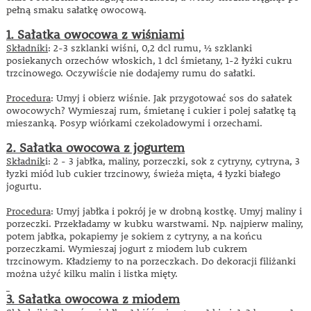
pełną smaku sałatkę owocową.
1. Sałatka owocowa z wiśniami
Składniki
: 2-3 szklanki wiśni, 0,2 dcl rumu, ½ szklanki
posiekanych orzechów włoskich, 1 dcl śmietany, 1-2 łyżki cukru
trzcinowego. Oczywiście nie dodajemy rumu do sałatki.
Procedura
: Umyj i obierz wiśnie. Jak przygotować sos do sałatek
owocowych? Wymieszaj rum, śmietanę i cukier i polej sałatkę tą
mieszanką. Posyp wiórkami czekoladowymi i orzechami.
2. Sałatka owocowa z jogurtem
Składnik
i: 2 - 3 jabłka, maliny, porzeczki, sok z cytryny, cytryna, 3
łyzki miód lub cukier trzcinowy, świeża mięta, 4 łyzki białego
jogurtu.
Procedura
: Umyj jabłka i pokrój je w drobną kostkę. Umyj maliny i
porzeczki. Przekładamy w kubku warstwami. Np. najpierw maliny,
potem jabłka, pokapiemy je sokiem z cytryny, a na końcu
porzeczkami. Wymieszaj jogurt z miodem lub cukrem
trzcinowym. Kładziemy to na porzeczkach. Do dekoracji filiżanki
można użyć kilku malin i listka mięty.
3. Sałatka owocowa z miodem